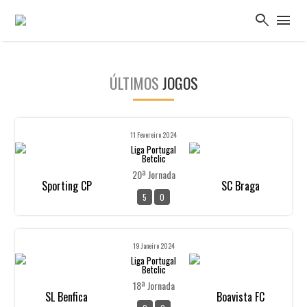
search
menu
ÚLTIMOS
JOGOS
11 Fevereiro 2024
Liga Portugal
Betclic
20ª Jornada
Sporting CP
SC Braga
5
0
19 Janeiro 2024
Liga Portugal
Betclic
18ª Jornada
SL Benfica
Boavista FC