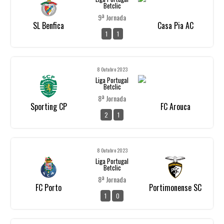
Betclic
9ª Jornada
SL Benfica
Casa Pia AC
1
1
8 Outubro 2023
Liga Portugal
Betclic
8ª Jornada
Sporting CP
FC Arouca
2
1
8 Outubro 2023
Liga Portugal
Betclic
8ª Jornada
FC Porto
Portimonense SC
1
0