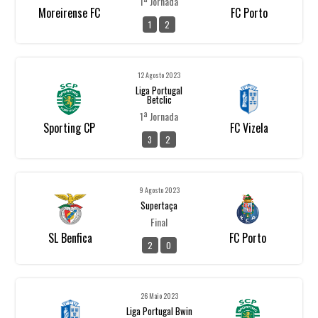
1ª Jornada
Moreirense FC
FC Porto
1
2
12 Agosto 2023
Liga Portugal
Betclic
1ª Jornada
Sporting CP
FC Vizela
3
2
9 Agosto 2023
Supertaça
Final
SL Benfica
FC Porto
2
0
26 Maio 2023
Liga Portugal Bwin