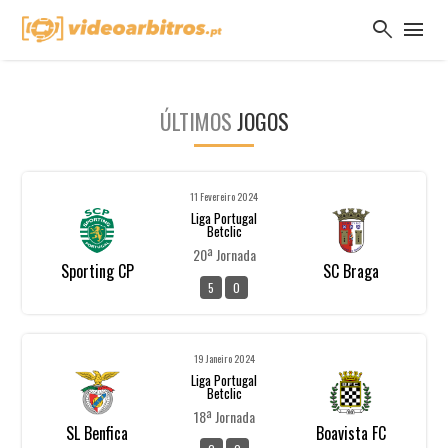
search
menu
ÚLTIMOS
JOGOS
11 Fevereiro 2024
Liga Portugal
Betclic
20ª Jornada
Sporting CP
SC Braga
5
0
19 Janeiro 2024
Liga Portugal
Betclic
18ª Jornada
SL Benfica
Boavista FC