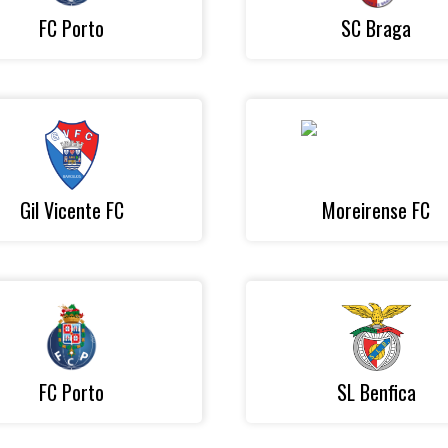
FC Porto
SC Braga
Gil Vicente FC
Moreirense FC
FC Porto
SL Benfica