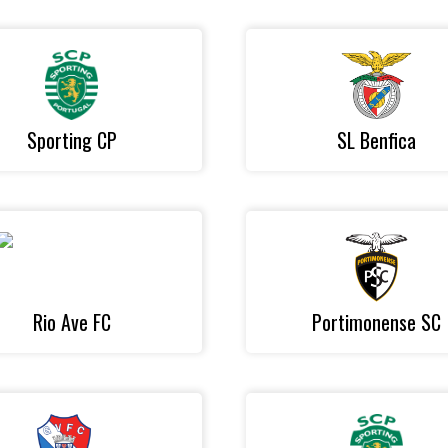
Sporting CP
SL Benfica
Rio Ave FC
Portimonense SC