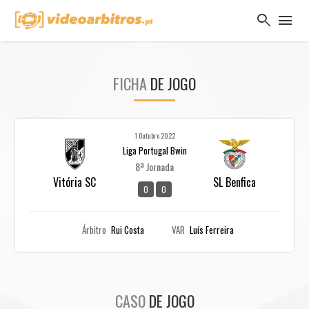
search
menu
FICHA
DE JOGO
1 Outubro 2022
Liga Portugal Bwin
8ª Jornada
Vitória SC
SL Benfica
0
0
Árbitro
Rui Costa
VAR
Luís Ferreira
CASO
DE JOGO