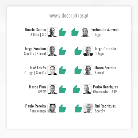
www.videoarbitros.pt
Duarte Gomes
Fortunado Azevedo
A Bola | SIC
O Jogo
Jorge Faustino
Jorge Coroado
SportTv | Record
O Jogo
José Leirós
Marco Ferreira
O Jogo | SportTv
Record
Marco Pina
Pedro Henriques
CMTV
Observador | RTP
Paulo Pereira
Rui Rodrigues
Renascença
SportTv