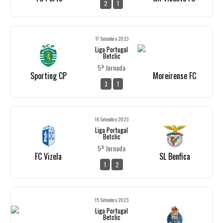
2
1
17 Setembro 2023
Liga Portugal
Betclic
5ª Jornada
Sporting CP
Moreirense FC
3
1
16 Setembro 2023
Liga Portugal
Betclic
5ª Jornada
FC Vizela
SL Benfica
1
2
15 Setembro 2023
Liga Portugal
Betclic