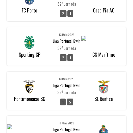
32ª Jornada
FC Porto
Casa Pia AC
2
1
13 Maio 2023
Liga Portugal Bwin
32ª Jornada
Sporting CP
CS Marítimo
2
1
13 Maio 2023
Liga Portugal Bwin
32ª Jornada
Portimonense SC
SL Benfica
1
5
8 Maio 2023
Liga Portugal Bwin