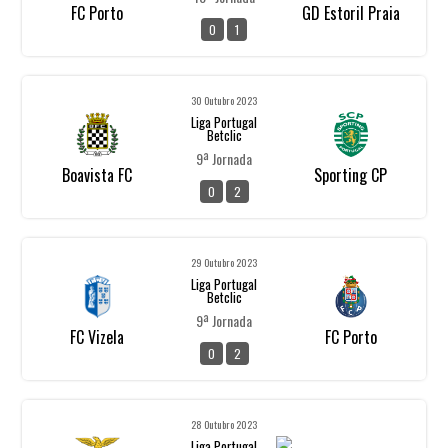
FC Porto
GD Estoril Praia
0
1
30 Outubro 2023
Liga Portugal
Betclic
9ª Jornada
Boavista FC
Sporting CP
0
2
29 Outubro 2023
Liga Portugal
Betclic
9ª Jornada
FC Vizela
FC Porto
0
2
28 Outubro 2023
Liga Portugal