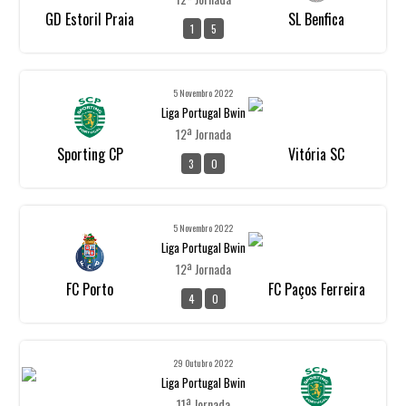
GD Estoril Praia
SL Benfica
1
5
5 Novembro 2022
Liga Portugal Bwin
12ª Jornada
Sporting CP
Vitória SC
3
0
5 Novembro 2022
Liga Portugal Bwin
12ª Jornada
FC Porto
FC Paços Ferreira
4
0
29 Outubro 2022
Liga Portugal Bwin
11ª Jornada