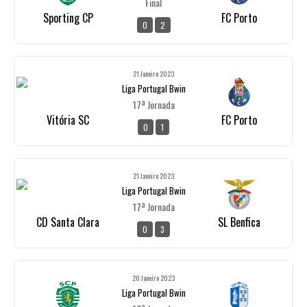
Final
Sporting CP
FC Porto
0
2
21 Janeiro 2023
Liga Portugal Bwin
17ª Jornada
Vitória SC
FC Porto
0
1
21 Janeiro 2023
Liga Portugal Bwin
17ª Jornada
CD Santa Clara
SL Benfica
0
3
20 Janeiro 2023
Liga Portugal Bwin