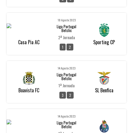
18 Agosto 2023
Liga Portugal
Betclic
2ª Jornada
Casa Pia AC
Sporting CP
1
2
14 Agosto 2023
Liga Portugal
Betclic
1ª Jornada
Boavista FC
SL Benfica
3
2
14 Agosto 2023
Liga Portugal
Betclic