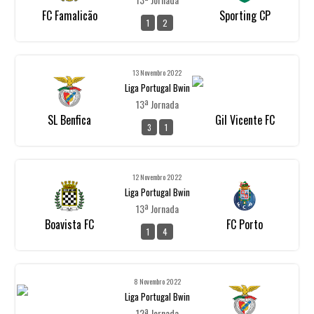
FC Famalicão
Sporting CP
1
2
13 Novembro 2022
Liga Portugal Bwin
13ª Jornada
SL Benfica
Gil Vicente FC
3
1
12 Novembro 2022
Liga Portugal Bwin
13ª Jornada
Boavista FC
FC Porto
1
4
8 Novembro 2022
Liga Portugal Bwin
12ª Jornada