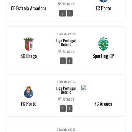
5ª Jornada
CF Estrela Amadora
FC Porto
0
1
3 Setembro 2023
Liga Portugal
Betclic
4ª Jornada
SC Braga
Sporting CP
1
1
3 Setembro 2023
Liga Portugal
Betclic
4ª Jornada
FC Porto
FC Arouca
1
1
2 Setembro 2023