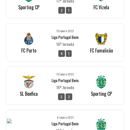
17ª Jornada
Sporting CP
FC Vizela
2
1
15 Janeiro 2023
Liga Portugal Bwin
16ª Jornada
FC Porto
FC Famalicão
4
1
15 Janeiro 2023
Liga Portugal Bwin
16ª Jornada
SL Benfica
Sporting CP
2
2
8 Janeiro 2023
Liga Portugal Bwin