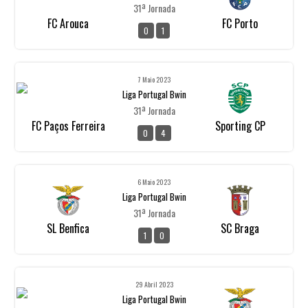
31ª Jornada
FC Arouca
FC Porto
0
1
7 Maio 2023
Liga Portugal Bwin
31ª Jornada
FC Paços Ferreira
Sporting CP
0
4
6 Maio 2023
Liga Portugal Bwin
31ª Jornada
SL Benfica
SC Braga
1
0
29 Abril 2023
Liga Portugal Bwin