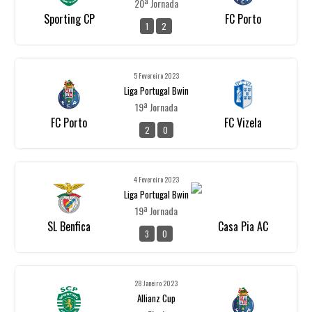
20ª Jornada
Sporting CP
FC Porto
1
2
5 Fevereiro 2023
Liga Portugal Bwin
19ª Jornada
FC Porto
FC Vizela
2
0
4 Fevereiro 2023
Liga Portugal Bwin
19ª Jornada
SL Benfica
Casa Pia AC
3
0
28 Janeiro 2023
Allianz Cup