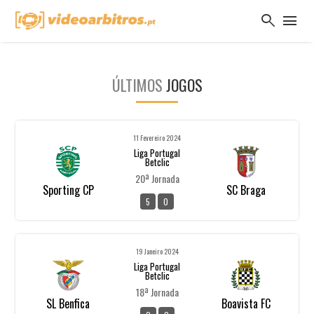
search
menu
ÚLTIMOS
JOGOS
11 Fevereiro 2024
Liga Portugal
Betclic
20ª Jornada
Sporting CP
SC Braga
5
0
19 Janeiro 2024
Liga Portugal
Betclic
18ª Jornada
SL Benfica
Boavista FC