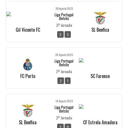
26 Agosto 2023
Liga Portugal
Betclic
3ª Jornada
Gil Vicente FC
SL Benfica
2
3
20 Agosto 2023
Liga Portugal
Betclic
2ª Jornada
FC Porto
SC Farense
2
1
19 Agosto 2023
Liga Portugal
Betclic
2ª Jornada
SL Benfica
CF Estrela Amadora
2
0