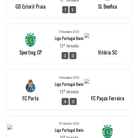
GD Estoril Praia
SL Benfica
1
5
5 Novembro 2022
Liga Portugal Bwin
12ª Jornada
Sporting CP
Vitória SC
3
0
5 Novembro 2022
Liga Portugal Bwin
12ª Jornada
FC Porto
FC Paços Ferreira
4
0
29 Outubro 2022
Liga Portugal Bwin
11ª Jornada