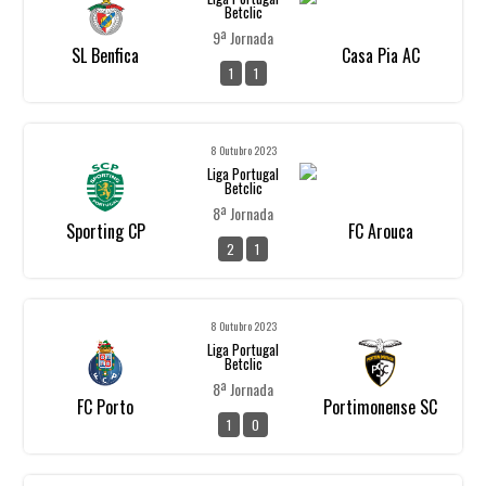
Betclic
9ª Jornada
SL Benfica
Casa Pia AC
1
1
8 Outubro 2023
Liga Portugal
Betclic
8ª Jornada
Sporting CP
FC Arouca
2
1
8 Outubro 2023
Liga Portugal
Betclic
8ª Jornada
FC Porto
Portimonense SC
1
0