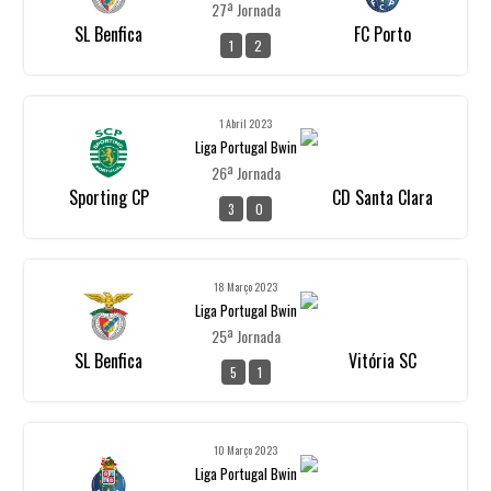
27ª Jornada
SL Benfica
FC Porto
1
2
1 Abril 2023
Liga Portugal Bwin
26ª Jornada
Sporting CP
CD Santa Clara
3
0
18 Março 2023
Liga Portugal Bwin
25ª Jornada
SL Benfica
Vitória SC
5
1
10 Março 2023
Liga Portugal Bwin