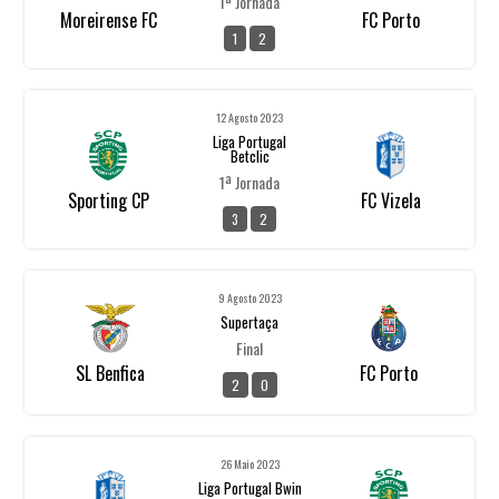
1ª Jornada
Moreirense FC
FC Porto
1
2
12 Agosto 2023
Liga Portugal
Betclic
1ª Jornada
Sporting CP
FC Vizela
3
2
9 Agosto 2023
Supertaça
Final
SL Benfica
FC Porto
2
0
26 Maio 2023
Liga Portugal Bwin