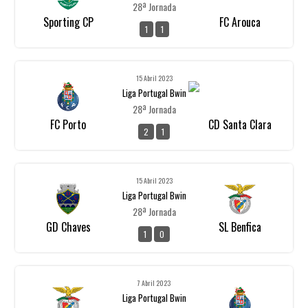
28ª Jornada
Sporting CP
FC Arouca
1
1
15 Abril 2023
Liga Portugal Bwin
28ª Jornada
FC Porto
CD Santa Clara
2
1
15 Abril 2023
Liga Portugal Bwin
28ª Jornada
GD Chaves
SL Benfica
1
0
7 Abril 2023
Liga Portugal Bwin