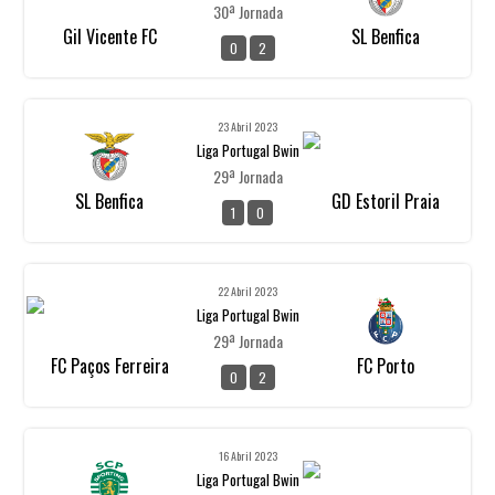
30ª Jornada
Gil Vicente FC
SL Benfica
0
2
23 Abril 2023
Liga Portugal Bwin
29ª Jornada
SL Benfica
GD Estoril Praia
1
0
22 Abril 2023
Liga Portugal Bwin
29ª Jornada
FC Paços Ferreira
FC Porto
0
2
16 Abril 2023
Liga Portugal Bwin