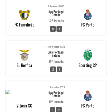
2 Dezembro 2023
Liga Portugal
Betclic
12ª Jornada
FC Famalicão
FC Porto
0
3
12 Novembro 2023
Liga Portugal
Betclic
11ª Jornada
SL Benfica
Sporting CP
2
1
11 Novembro 2023
Liga Portugal
Betclic
11ª Jornada
Vitória SC
FC Porto
1
2