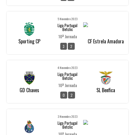
5 Novembro 2023
Liga Portugal
Betclic
10ª Jornada
Sporting CP
CF Estrela Amadora
3
2
4 Novembro 2023
Liga Portugal
Betclic
10ª Jornada
GD Chaves
SL Benfica
0
2
3 Novembro 2023
Liga Portugal
Betclic
10ª Jornada