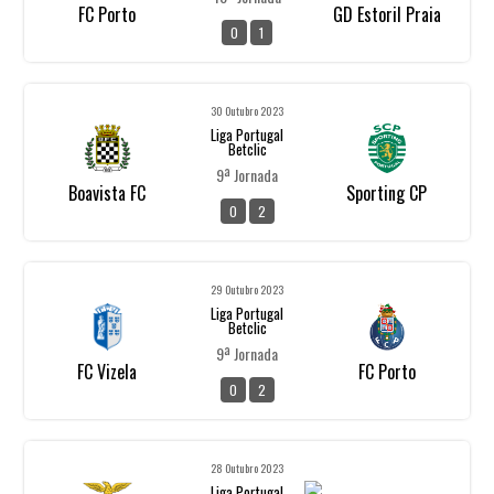
FC Porto
GD Estoril Praia
0
1
30 Outubro 2023
Liga Portugal
Betclic
9ª Jornada
Boavista FC
Sporting CP
0
2
29 Outubro 2023
Liga Portugal
Betclic
9ª Jornada
FC Vizela
FC Porto
0
2
28 Outubro 2023
Liga Portugal