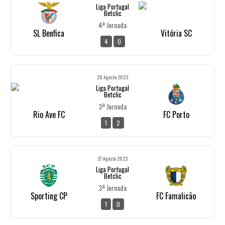
Liga Portugal
Betclic
4ª Jornada
SL Benfica
Vitória SC
4
0
28 Agosto 2023
Liga Portugal
Betclic
3ª Jornada
Rio Ave FC
FC Porto
1
2
27 Agosto 2023
Liga Portugal
Betclic
3ª Jornada
Sporting CP
FC Famalicão
1
0