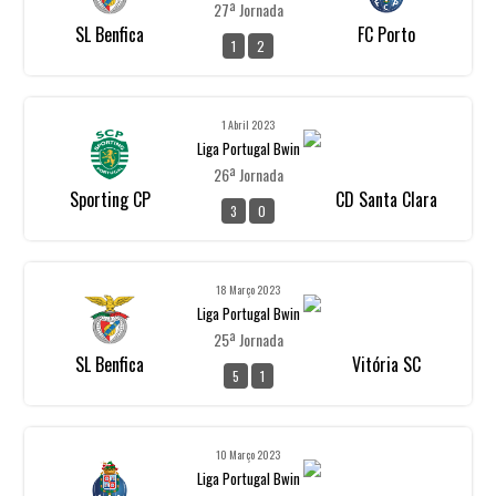
27ª Jornada
SL Benfica
FC Porto
1
2
1 Abril 2023
Liga Portugal Bwin
26ª Jornada
Sporting CP
CD Santa Clara
3
0
18 Março 2023
Liga Portugal Bwin
25ª Jornada
SL Benfica
Vitória SC
5
1
10 Março 2023
Liga Portugal Bwin