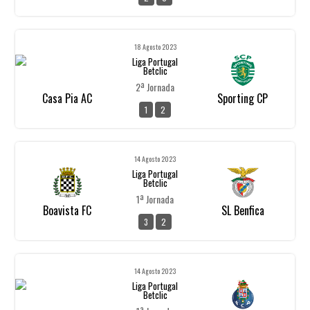
18 Agosto 2023
Liga Portugal
Betclic
2ª Jornada
Casa Pia AC
Sporting CP
1
2
14 Agosto 2023
Liga Portugal
Betclic
1ª Jornada
Boavista FC
SL Benfica
3
2
14 Agosto 2023
Liga Portugal
Betclic