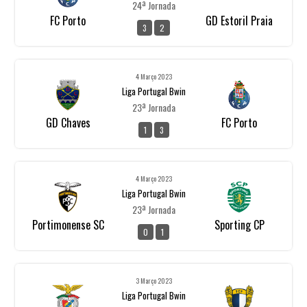
24ª Jornada
FC Porto
GD Estoril Praia
3
2
4 Março 2023
Liga Portugal Bwin
23ª Jornada
GD Chaves
FC Porto
1
3
4 Março 2023
Liga Portugal Bwin
23ª Jornada
Portimonense SC
Sporting CP
0
1
3 Março 2023
Liga Portugal Bwin