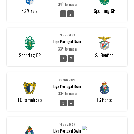
34ª Jornada
FC Vizela
Sporting CP
1
2
21 Maio 2023
Liga Portugal Bwin
33ª Jornada
Sporting CP
SL Benfica
2
2
20 Maio 2023
Liga Portugal Bwin
33ª Jornada
FC Famalicão
FC Porto
2
4
14 Maio 2023
Liga Portugal Bwin