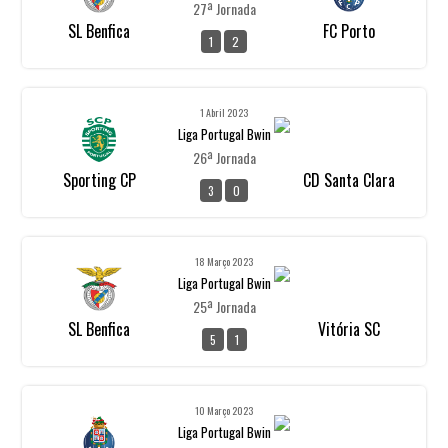
27ª Jornada
SL Benfica
FC Porto
1
2
1 Abril 2023
Liga Portugal Bwin
26ª Jornada
Sporting CP
CD Santa Clara
3
0
18 Março 2023
Liga Portugal Bwin
25ª Jornada
SL Benfica
Vitória SC
5
1
10 Março 2023
Liga Portugal Bwin