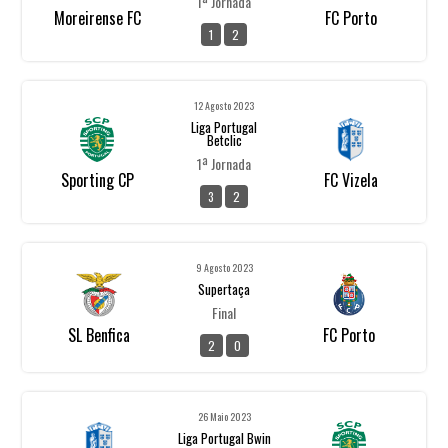
1ª Jornada
Moreirense FC
FC Porto
1
2
12 Agosto 2023
Liga Portugal
Betclic
1ª Jornada
Sporting CP
FC Vizela
3
2
9 Agosto 2023
Supertaça
Final
SL Benfica
FC Porto
2
0
26 Maio 2023
Liga Portugal Bwin