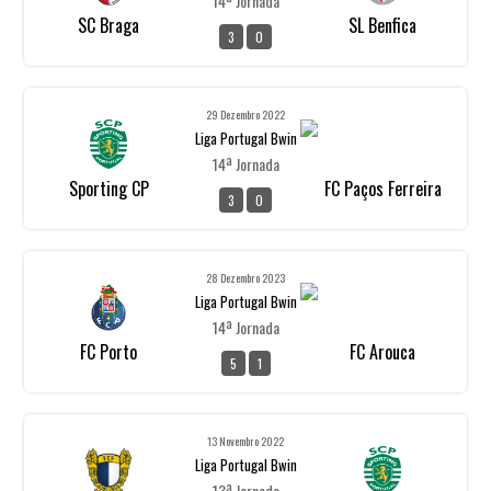
14ª Jornada
SC Braga
SL Benfica
3
0
29 Dezembro 2022
Liga Portugal Bwin
14ª Jornada
Sporting CP
FC Paços Ferreira
3
0
28 Dezembro 2023
Liga Portugal Bwin
14ª Jornada
FC Porto
FC Arouca
5
1
13 Novembro 2022
Liga Portugal Bwin
13ª Jornada