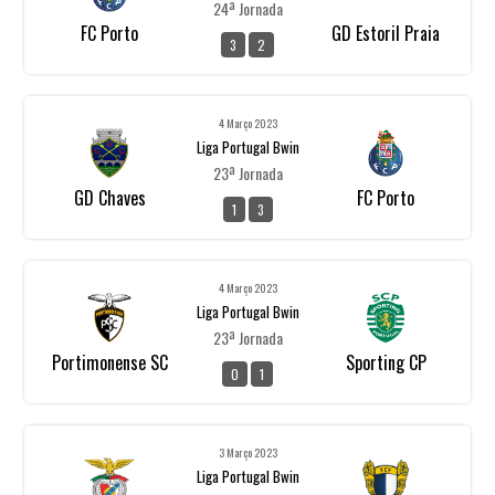
24ª Jornada
FC Porto
GD Estoril Praia
3
2
4 Março 2023
Liga Portugal Bwin
23ª Jornada
GD Chaves
FC Porto
1
3
4 Março 2023
Liga Portugal Bwin
23ª Jornada
Portimonense SC
Sporting CP
0
1
3 Março 2023
Liga Portugal Bwin