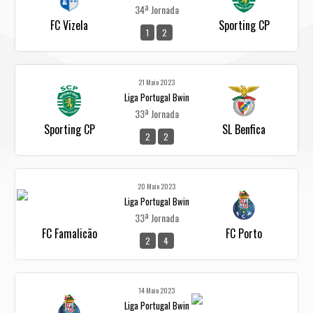
34ª Jornada
FC Vizela
Sporting CP
1
2
21 Maio 2023
Liga Portugal Bwin
33ª Jornada
Sporting CP
SL Benfica
2
2
20 Maio 2023
Liga Portugal Bwin
33ª Jornada
FC Famalicão
FC Porto
2
4
14 Maio 2023
Liga Portugal Bwin