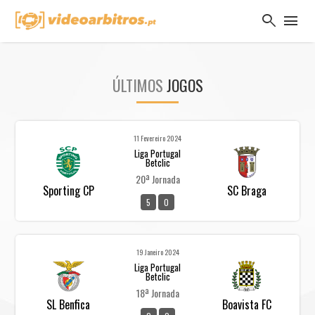
search
menu
ÚLTIMOS
JOGOS
11 Fevereiro 2024
Liga Portugal
Betclic
20ª Jornada
Sporting CP
SC Braga
5
0
19 Janeiro 2024
Liga Portugal
Betclic
18ª Jornada
SL Benfica
Boavista FC