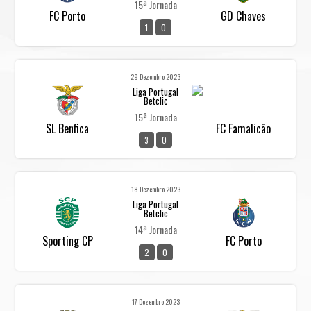
15ª Jornada
FC Porto
GD Chaves
1
0
29 Dezembro 2023
Liga Portugal
Betclic
15ª Jornada
SL Benfica
FC Famalicão
3
0
18 Dezembro 2023
Liga Portugal
Betclic
14ª Jornada
Sporting CP
FC Porto
2
0
17 Dezembro 2023