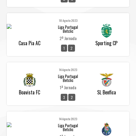
18 Agosto 2023
Liga Portugal
Betclic
2ª Jornada
Casa Pia AC
Sporting CP
1
2
14 Agosto 2023
Liga Portugal
Betclic
1ª Jornada
Boavista FC
SL Benfica
3
2
14 Agosto 2023
Liga Portugal
Betclic