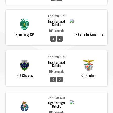
5 Novembro 2023
Liga Portugal
Betclic
10ª Jornada
Sporting CP
CF Estrela Amadora
3
2
4 Novembro 2023
Liga Portugal
Betclic
10ª Jornada
GD Chaves
SL Benfica
0
2
3 Novembro 2023
Liga Portugal
Betclic
10ª Jornada