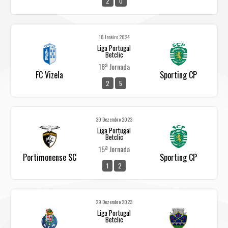
2
0
18 Janeiro 2024
Liga Portugal
Betclic
18ª Jornada
FC Vizela
Sporting CP
2
5
30 Dezembro 2023
Liga Portugal
Betclic
15ª Jornada
Portimonense SC
Sporting CP
1
2
29 Dezembro 2023
Liga Portugal
Betclic