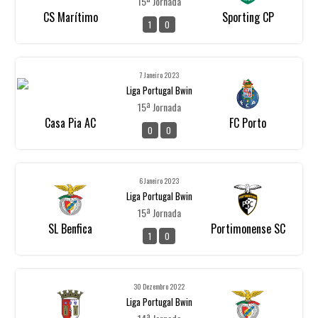
15ª Jornada
CS Marítimo
Sporting CP
1
0
7 Janeiro 2023
Liga Portugal Bwin
15ª Jornada
Casa Pia AC
FC Porto
0
0
6 Janeiro 2023
Liga Portugal Bwin
15ª Jornada
SL Benfica
Portimonense SC
1
0
30 Dezembro 2022
Liga Portugal Bwin