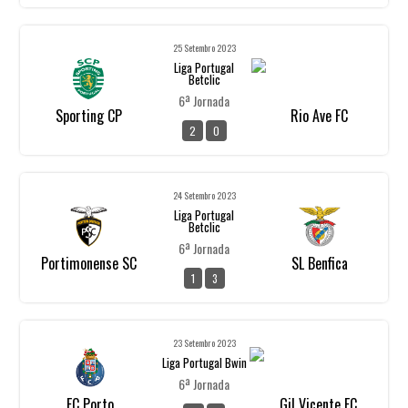
25 Setembro 2023
Liga Portugal
Betclic
6ª Jornada
Sporting CP
Rio Ave FC
2
0
24 Setembro 2023
Liga Portugal
Betclic
6ª Jornada
Portimonense SC
SL Benfica
1
3
23 Setembro 2023
Liga Portugal Bwin
6ª Jornada
FC Porto
Gil Vicente FC