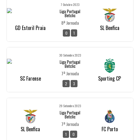
7 Outubro 2023
Liga Portugal
Betclic
8ª Jornada
GD Estoril Praia
SL Benfica
0
1
30 Setembro 2023
Liga Portugal
Betclic
7ª Jornada
SC Farense
Sporting CP
2
3
29 Setembro 2023
Liga Portugal
Betclic
7ª Jornada
SL Benfica
FC Porto
1
0