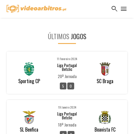
search
menu
ÚLTIMOS
JOGOS
11 Fevereiro 2024
Liga Portugal
Betclic
20ª Jornada
Sporting CP
SC Braga
5
0
19 Janeiro 2024
Liga Portugal
Betclic
18ª Jornada
SL Benfica
Boavista FC