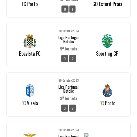
FC Porto
GD Estoril Praia
0
1
30 Outubro 2023
Liga Portugal
Betclic
9ª Jornada
Boavista FC
Sporting CP
0
2
29 Outubro 2023
Liga Portugal
Betclic
9ª Jornada
FC Vizela
FC Porto
0
2
28 Outubro 2023
Liga Portugal