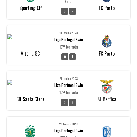
Final
Sporting CP
FC Porto
0
2
21 Janeiro 2023
Liga Portugal Bwin
17ª Jornada
Vitória SC
FC Porto
0
1
21 Janeiro 2023
Liga Portugal Bwin
17ª Jornada
CD Santa Clara
SL Benfica
0
3
20 Janeiro 2023
Liga Portugal Bwin