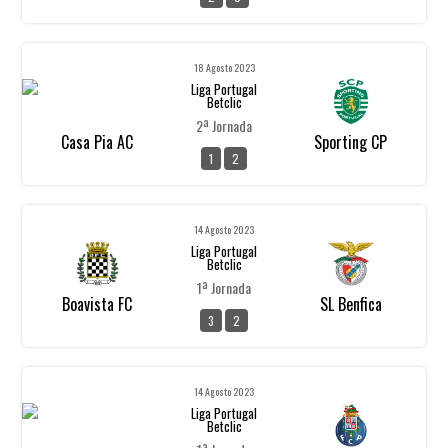
18 Agosto 2023
Liga Portugal
Betclic
2ª Jornada
Casa Pia AC
Sporting CP
1
2
14 Agosto 2023
Liga Portugal
Betclic
1ª Jornada
Boavista FC
SL Benfica
3
2
14 Agosto 2023
Liga Portugal
Betclic