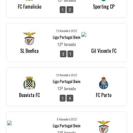
FC Famalicão
Sporting CP
1
2
13 Novembro 2022
Liga Portugal Bwin
13ª Jornada
SL Benfica
Gil Vicente FC
3
1
12 Novembro 2022
Liga Portugal Bwin
13ª Jornada
Boavista FC
FC Porto
1
4
8 Novembro 2022
Liga Portugal Bwin
12ª Jornada