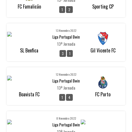
FC Famalicão
Sporting CP
1
2
13 Novembro 2022
Liga Portugal Bwin
13ª Jornada
SL Benfica
Gil Vicente FC
3
1
12 Novembro 2022
Liga Portugal Bwin
13ª Jornada
Boavista FC
FC Porto
1
4
8 Novembro 2022
Liga Portugal Bwin
12ª Jornada