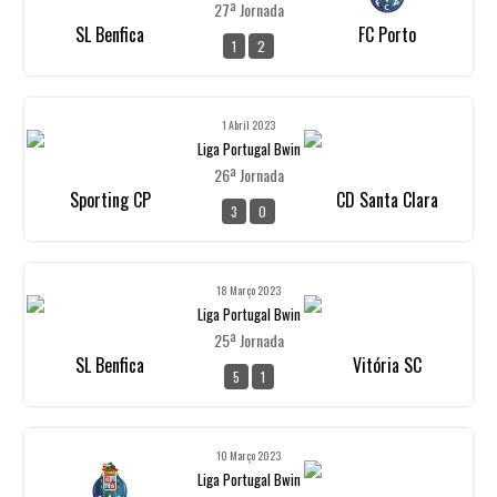
27ª Jornada
SL Benfica
FC Porto
1
2
1 Abril 2023
Liga Portugal Bwin
26ª Jornada
Sporting CP
CD Santa Clara
3
0
18 Março 2023
Liga Portugal Bwin
25ª Jornada
SL Benfica
Vitória SC
5
1
10 Março 2023
Liga Portugal Bwin