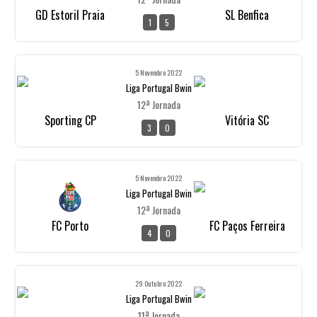
GD Estoril Praia
SL Benfica
1
5
5 Novembro 2022
Liga Portugal Bwin
12ª Jornada
Sporting CP
Vitória SC
3
0
5 Novembro 2022
Liga Portugal Bwin
12ª Jornada
FC Porto
FC Paços Ferreira
4
0
29 Outubro 2022
Liga Portugal Bwin
11ª Jornada