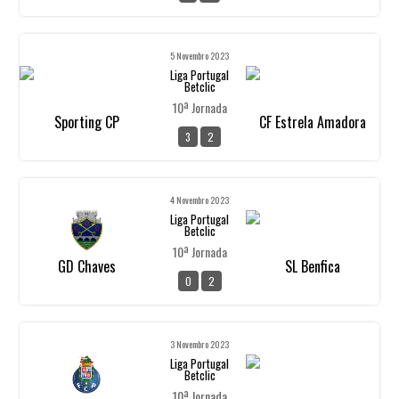
5 Novembro 2023
Liga Portugal
Betclic
10ª Jornada
Sporting CP
CF Estrela Amadora
3
2
4 Novembro 2023
Liga Portugal
Betclic
10ª Jornada
GD Chaves
SL Benfica
0
2
3 Novembro 2023
Liga Portugal
Betclic
10ª Jornada