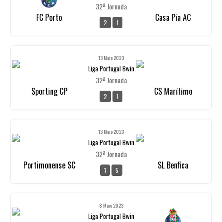
32ª Jornada
FC Porto
Casa Pia AC
2
1
13 Maio 2023
Liga Portugal Bwin
32ª Jornada
Sporting CP
CS Marítimo
2
1
13 Maio 2023
Liga Portugal Bwin
32ª Jornada
Portimonense SC
SL Benfica
1
5
8 Maio 2023
Liga Portugal Bwin