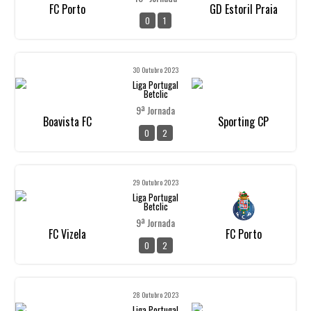
FC Porto
GD Estoril Praia
0
1
30 Outubro 2023
Liga Portugal
Betclic
9ª Jornada
Boavista FC
Sporting CP
0
2
29 Outubro 2023
Liga Portugal
Betclic
9ª Jornada
FC Vizela
FC Porto
0
2
28 Outubro 2023
Liga Portugal