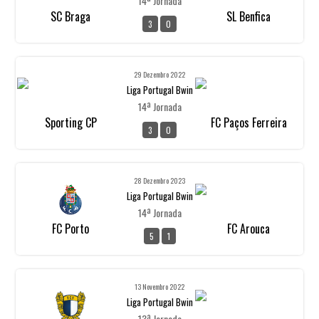
14ª Jornada
SC Braga
SL Benfica
3
0
29 Dezembro 2022
Liga Portugal Bwin
14ª Jornada
Sporting CP
FC Paços Ferreira
3
0
28 Dezembro 2023
Liga Portugal Bwin
14ª Jornada
FC Porto
FC Arouca
5
1
13 Novembro 2022
Liga Portugal Bwin
13ª Jornada