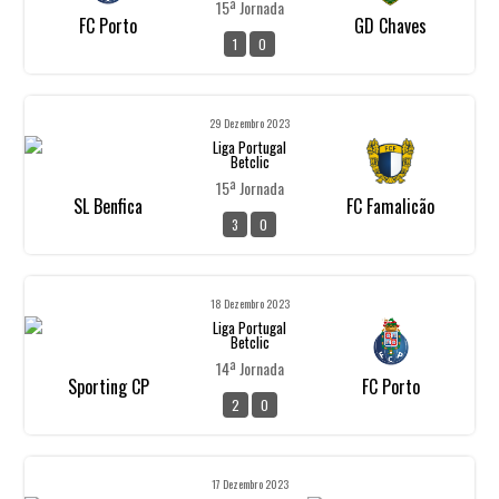
15ª Jornada
FC Porto
GD Chaves
1
0
29 Dezembro 2023
Liga Portugal
Betclic
15ª Jornada
SL Benfica
FC Famalicão
3
0
18 Dezembro 2023
Liga Portugal
Betclic
14ª Jornada
Sporting CP
FC Porto
2
0
17 Dezembro 2023