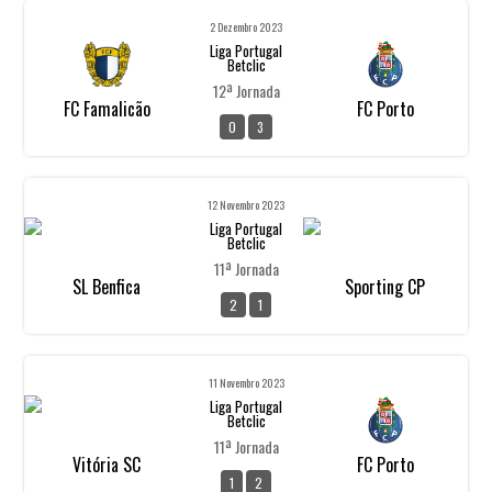
2 Dezembro 2023
Liga Portugal
Betclic
12ª Jornada
FC Famalicão
FC Porto
0
3
12 Novembro 2023
Liga Portugal
Betclic
11ª Jornada
SL Benfica
Sporting CP
2
1
11 Novembro 2023
Liga Portugal
Betclic
11ª Jornada
Vitória SC
FC Porto
1
2