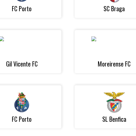
FC Porto
SC Braga
Gil Vicente FC
Moreirense FC
FC Porto
SL Benfica