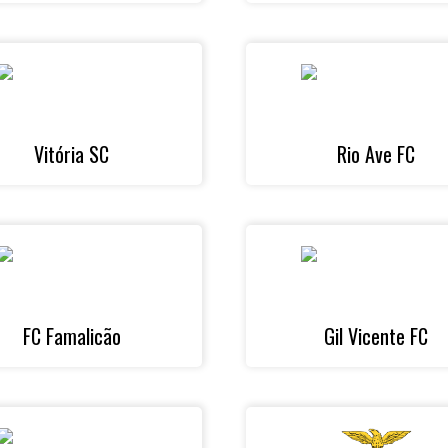
Vitória SC
Rio Ave FC
FC Famalicão
Gil Vicente FC