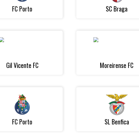
FC Porto
SC Braga
Gil Vicente FC
Moreirense FC
FC Porto
SL Benfica