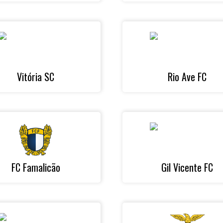
Vitória SC
Rio Ave FC
FC Famalicão
Gil Vicente FC