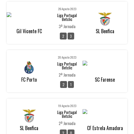
26 Agosto 2023
Liga Portugal
Betclic
3ª Jornada
Gil Vicente FC
SL Benfica
2
3
20 Agosto 2023
Liga Portugal
Betclic
2ª Jornada
FC Porto
SC Farense
2
1
19 Agosto 2023
Liga Portugal
Betclic
2ª Jornada
SL Benfica
CF Estrela Amadora
2
0