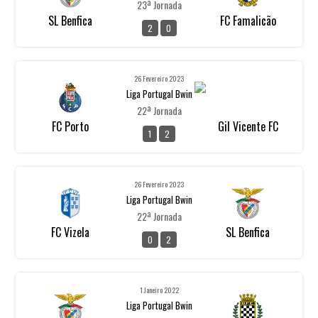
23ª Jornada
SL Benfica
FC Famalicão
2
0
26 Fevereiro 2023
Liga Portugal Bwin
22ª Jornada
FC Porto
Gil Vicente FC
1
2
26 Fevereiro 2023
Liga Portugal Bwin
22ª Jornada
FC Vizela
SL Benfica
0
2
1 Janeiro 2022
Liga Portugal Bwin