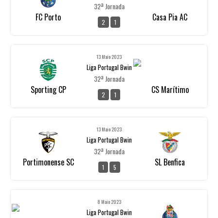
32ª Jornada
FC Porto
Casa Pia AC
2
1
13 Maio 2023
Liga Portugal Bwin
32ª Jornada
Sporting CP
CS Marítimo
2
1
13 Maio 2023
Liga Portugal Bwin
32ª Jornada
Portimonense SC
SL Benfica
1
5
8 Maio 2023
Liga Portugal Bwin