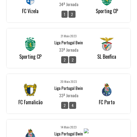
34ª Jornada
FC Vizela
Sporting CP
1
2
21 Maio 2023
Liga Portugal Bwin
33ª Jornada
Sporting CP
SL Benfica
2
2
20 Maio 2023
Liga Portugal Bwin
33ª Jornada
FC Famalicão
FC Porto
2
4
14 Maio 2023
Liga Portugal Bwin