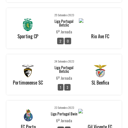
25 Setembro 2023
Liga Portugal
Betclic
6ª Jornada
Sporting CP
Rio Ave FC
2
0
24 Setembro 2023
Liga Portugal
Betclic
6ª Jornada
Portimonense SC
SL Benfica
1
3
23 Setembro 2023
Liga Portugal Bwin
6ª Jornada
FC Porto
Gil Vicente FC