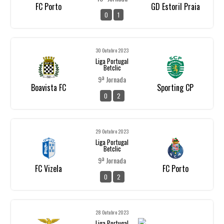
FC Porto
GD Estoril Praia
0
1
30 Outubro 2023
Liga Portugal
Betclic
9ª Jornada
Boavista FC
Sporting CP
0
2
29 Outubro 2023
Liga Portugal
Betclic
9ª Jornada
FC Vizela
FC Porto
0
2
28 Outubro 2023
Liga Portugal