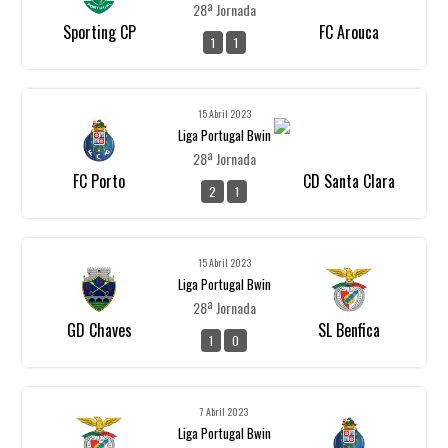
28ª Jornada
Sporting CP
FC Arouca
1
1
15 Abril 2023
Liga Portugal Bwin
28ª Jornada
FC Porto
CD Santa Clara
2
1
15 Abril 2023
Liga Portugal Bwin
28ª Jornada
GD Chaves
SL Benfica
1
0
7 Abril 2023
Liga Portugal Bwin