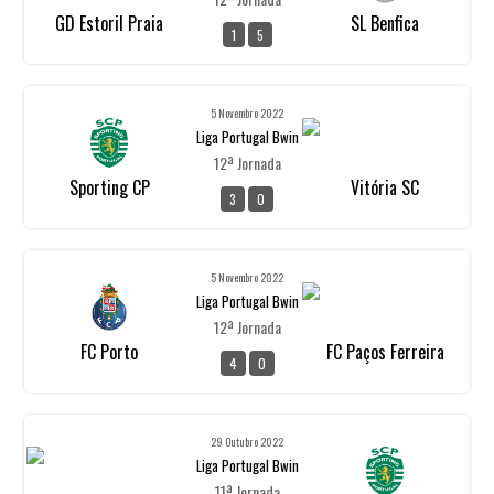
GD Estoril Praia
SL Benfica
1
5
5 Novembro 2022
Liga Portugal Bwin
12ª Jornada
Sporting CP
Vitória SC
3
0
5 Novembro 2022
Liga Portugal Bwin
12ª Jornada
FC Porto
FC Paços Ferreira
4
0
29 Outubro 2022
Liga Portugal Bwin
11ª Jornada