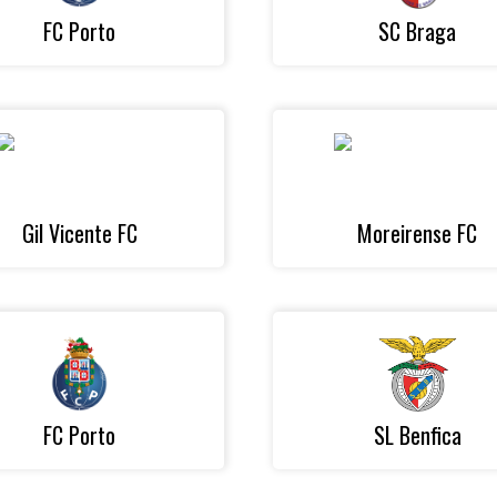
FC Porto
SC Braga
Gil Vicente FC
Moreirense FC
FC Porto
SL Benfica