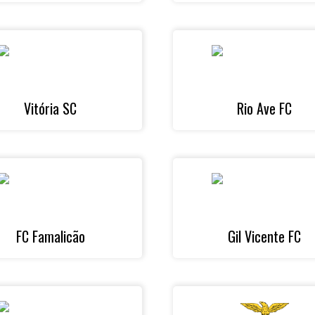
Vitória SC
Rio Ave FC
FC Famalicão
Gil Vicente FC