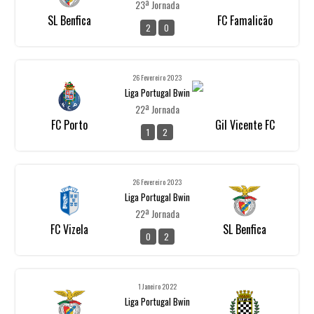
23ª Jornada
SL Benfica
FC Famalicão
2
0
26 Fevereiro 2023
Liga Portugal Bwin
22ª Jornada
FC Porto
Gil Vicente FC
1
2
26 Fevereiro 2023
Liga Portugal Bwin
22ª Jornada
FC Vizela
SL Benfica
0
2
1 Janeiro 2022
Liga Portugal Bwin