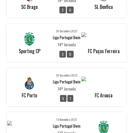
14ª Jornada
SC Braga
SL Benfica
3
0
29 Dezembro 2022
Liga Portugal Bwin
14ª Jornada
Sporting CP
FC Paços Ferreira
3
0
28 Dezembro 2023
Liga Portugal Bwin
14ª Jornada
FC Porto
FC Arouca
5
1
13 Novembro 2022
Liga Portugal Bwin
13ª Jornada