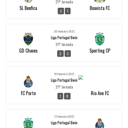
21ª Jornada
SL Benfica
Boavista FC
3
1
20 Fevereiro 2023
Liga Portugal Bwin
21ª Jornada
GD Chaves
Sporting CP
2
3
18 Fevereiro 2023
Liga Portugal Bwin
21ª Jornada
FC Porto
Rio Ave FC
1
0
12 Fevereiro 2023
Liga Portugal Bwin