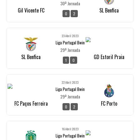
30ª Jornada
Gil Vicente FC
SL Benfica
0
2
23 Abril 2023
Liga Portugal Bwin
29ª Jornada
SL Benfica
GD Estoril Praia
1
0
22 Abril 2023
Liga Portugal Bwin
29ª Jornada
FC Paços Ferreira
FC Porto
0
2
16 Abril 2023
Liga Portugal Bwin