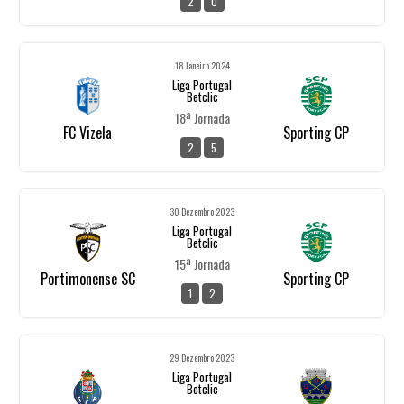
2
0
18 Janeiro 2024
Liga Portugal
Betclic
18ª Jornada
FC Vizela
Sporting CP
2
5
30 Dezembro 2023
Liga Portugal
Betclic
15ª Jornada
Portimonense SC
Sporting CP
1
2
29 Dezembro 2023
Liga Portugal
Betclic