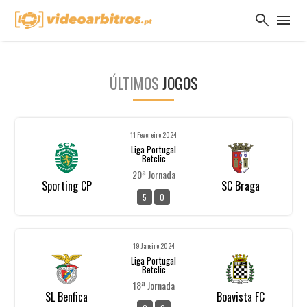
search
menu
ÚLTIMOS
JOGOS
11 Fevereiro 2024
Liga Portugal
Betclic
20ª Jornada
Sporting CP
SC Braga
5
0
19 Janeiro 2024
Liga Portugal
Betclic
18ª Jornada
SL Benfica
Boavista FC