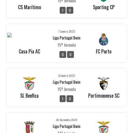
15ª Jornada
CS Marítimo
Sporting CP
1
0
7 Janeiro 2023
Liga Portugal Bwin
15ª Jornada
Casa Pia AC
FC Porto
0
0
6 Janeiro 2023
Liga Portugal Bwin
15ª Jornada
SL Benfica
Portimonense SC
1
0
30 Dezembro 2022
Liga Portugal Bwin