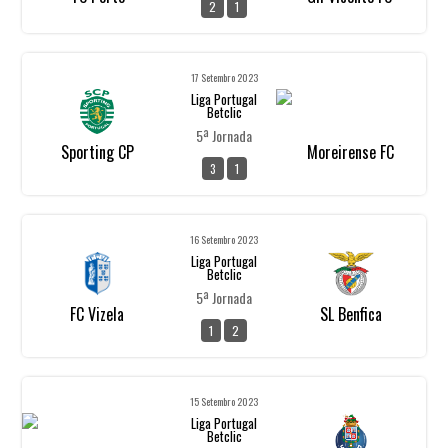
2
1
17 Setembro 2023
Liga Portugal
Betclic
5ª Jornada
Sporting CP
Moreirense FC
3
1
16 Setembro 2023
Liga Portugal
Betclic
5ª Jornada
FC Vizela
SL Benfica
1
2
15 Setembro 2023
Liga Portugal
Betclic