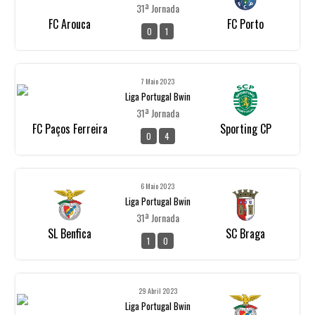
31ª Jornada
FC Arouca
FC Porto
0
1
7 Maio 2023
Liga Portugal Bwin
31ª Jornada
FC Paços Ferreira
Sporting CP
0
4
6 Maio 2023
Liga Portugal Bwin
31ª Jornada
SL Benfica
SC Braga
1
0
29 Abril 2023
Liga Portugal Bwin