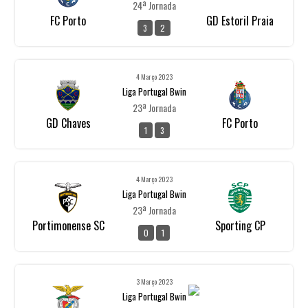
24ª Jornada
FC Porto
GD Estoril Praia
3
2
4 Março 2023
Liga Portugal Bwin
23ª Jornada
GD Chaves
FC Porto
1
3
4 Março 2023
Liga Portugal Bwin
23ª Jornada
Portimonense SC
Sporting CP
0
1
3 Março 2023
Liga Portugal Bwin