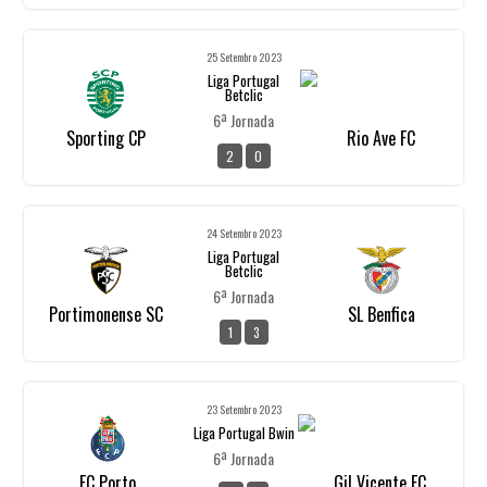
25 Setembro 2023
Liga Portugal
Betclic
6ª Jornada
Sporting CP
Rio Ave FC
2
0
24 Setembro 2023
Liga Portugal
Betclic
6ª Jornada
Portimonense SC
SL Benfica
1
3
23 Setembro 2023
Liga Portugal Bwin
6ª Jornada
FC Porto
Gil Vicente FC