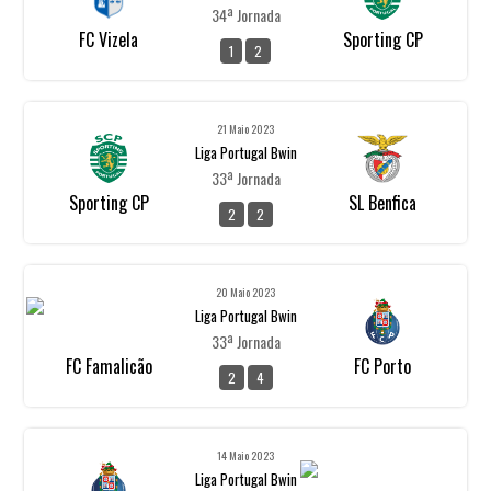
34ª Jornada
FC Vizela
Sporting CP
1
2
21 Maio 2023
Liga Portugal Bwin
33ª Jornada
Sporting CP
SL Benfica
2
2
20 Maio 2023
Liga Portugal Bwin
33ª Jornada
FC Famalicão
FC Porto
2
4
14 Maio 2023
Liga Portugal Bwin