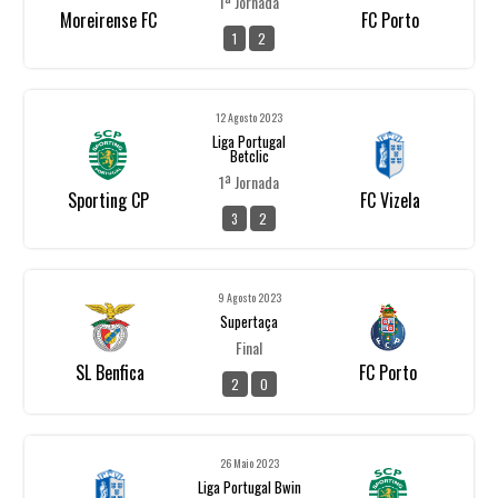
1ª Jornada
Moreirense FC
FC Porto
1
2
12 Agosto 2023
Liga Portugal
Betclic
1ª Jornada
Sporting CP
FC Vizela
3
2
9 Agosto 2023
Supertaça
Final
SL Benfica
FC Porto
2
0
26 Maio 2023
Liga Portugal Bwin