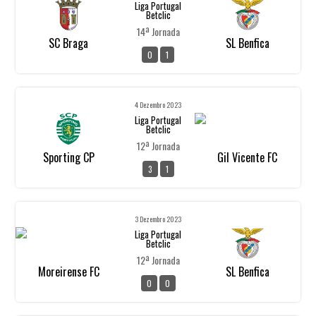
Liga Portugal
Betclic
14ª Jornada
SC Braga
SL Benfica
0
1
4 Dezembro 2023
Liga Portugal
Betclic
12ª Jornada
Sporting CP
Gil Vicente FC
3
1
3 Dezembro 2023
Liga Portugal
Betclic
12ª Jornada
Moreirense FC
SL Benfica
0
0