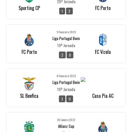
20ª Jornada
Sporting CP
FC Porto
1
2
5 Fevereiro 2023
Liga Portugal Bwin
19ª Jornada
FC Porto
FC Vizela
2
0
4 Fevereiro 2023
Liga Portugal Bwin
19ª Jornada
SL Benfica
Casa Pia AC
3
0
28 Janeiro 2023
Allianz Cup