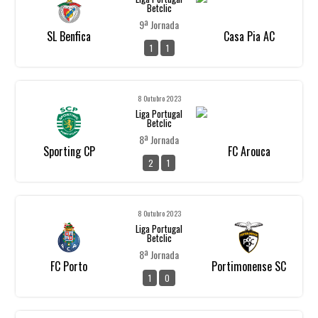
Betclic
9ª Jornada
SL Benfica
Casa Pia AC
1
1
8 Outubro 2023
Liga Portugal
Betclic
8ª Jornada
Sporting CP
FC Arouca
2
1
8 Outubro 2023
Liga Portugal
Betclic
8ª Jornada
FC Porto
Portimonense SC
1
0