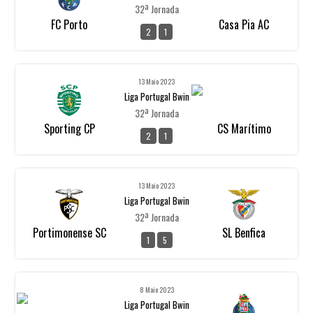
32ª Jornada
FC Porto
Casa Pia AC
2
1
13 Maio 2023
Liga Portugal Bwin
32ª Jornada
Sporting CP
CS Marítimo
2
1
13 Maio 2023
Liga Portugal Bwin
32ª Jornada
Portimonense SC
SL Benfica
1
5
8 Maio 2023
Liga Portugal Bwin