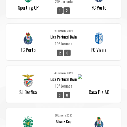
20ª Jornada
Sporting CP
FC Porto
1
2
5 Fevereiro 2023
Liga Portugal Bwin
19ª Jornada
FC Porto
FC Vizela
2
0
4 Fevereiro 2023
Liga Portugal Bwin
19ª Jornada
SL Benfica
Casa Pia AC
3
0
28 Janeiro 2023
Allianz Cup