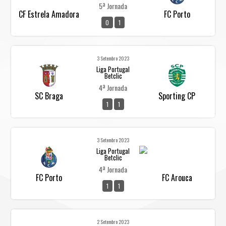
5ª Jornada
CF Estrela Amadora
FC Porto
0
1
3 Setembro 2023
Liga Portugal
Betclic
4ª Jornada
SC Braga
Sporting CP
1
1
3 Setembro 2023
Liga Portugal
Betclic
4ª Jornada
FC Porto
FC Arouca
1
1
2 Setembro 2023