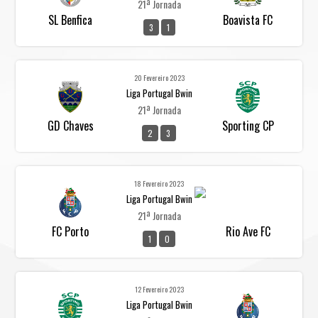
21ª Jornada
SL Benfica
Boavista FC
3
1
20 Fevereiro 2023
Liga Portugal Bwin
21ª Jornada
GD Chaves
Sporting CP
2
3
18 Fevereiro 2023
Liga Portugal Bwin
21ª Jornada
FC Porto
Rio Ave FC
1
0
12 Fevereiro 2023
Liga Portugal Bwin