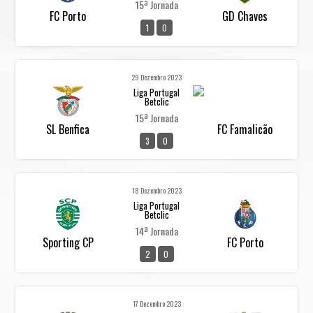
15ª Jornada
FC Porto
GD Chaves
1
0
29 Dezembro 2023
Liga Portugal
Betclic
15ª Jornada
SL Benfica
FC Famalicão
3
0
18 Dezembro 2023
Liga Portugal
Betclic
14ª Jornada
Sporting CP
FC Porto
2
0
17 Dezembro 2023