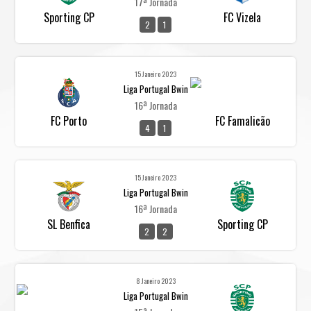
17ª Jornada
Sporting CP
FC Vizela
2
1
15 Janeiro 2023
Liga Portugal Bwin
16ª Jornada
FC Porto
FC Famalicão
4
1
15 Janeiro 2023
Liga Portugal Bwin
16ª Jornada
SL Benfica
Sporting CP
2
2
8 Janeiro 2023
Liga Portugal Bwin