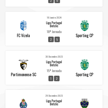
2
0
18 Janeiro 2024
Liga Portugal
Betclic
18ª Jornada
FC Vizela
Sporting CP
2
5
30 Dezembro 2023
Liga Portugal
Betclic
15ª Jornada
Portimonense SC
Sporting CP
1
2
29 Dezembro 2023
Liga Portugal
Betclic