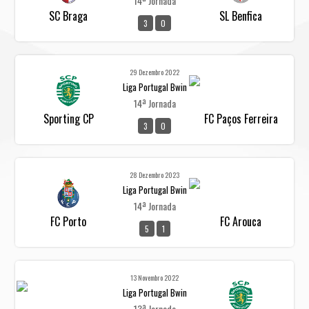
14ª Jornada
SC Braga
SL Benfica
3
0
29 Dezembro 2022
Liga Portugal Bwin
14ª Jornada
Sporting CP
FC Paços Ferreira
3
0
28 Dezembro 2023
Liga Portugal Bwin
14ª Jornada
FC Porto
FC Arouca
5
1
13 Novembro 2022
Liga Portugal Bwin
13ª Jornada