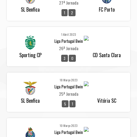
27ª Jornada
SL Benfica
FC Porto
1
2
1 Abril 2023
Liga Portugal Bwin
26ª Jornada
Sporting CP
CD Santa Clara
3
0
18 Março 2023
Liga Portugal Bwin
25ª Jornada
SL Benfica
Vitória SC
5
1
10 Março 2023
Liga Portugal Bwin