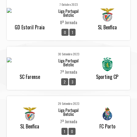
7 Outubro 2023
Liga Portugal
Betclic
8ª Jornada
GD Estoril Praia
SL Benfica
0
1
30 Setembro 2023
Liga Portugal
Betclic
7ª Jornada
SC Farense
Sporting CP
2
3
29 Setembro 2023
Liga Portugal
Betclic
7ª Jornada
SL Benfica
FC Porto
1
0