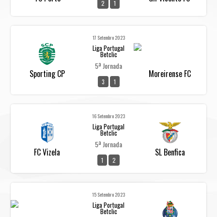
2
1
17 Setembro 2023
Liga Portugal
Betclic
5ª Jornada
Sporting CP
Moreirense FC
3
1
16 Setembro 2023
Liga Portugal
Betclic
5ª Jornada
FC Vizela
SL Benfica
1
2
15 Setembro 2023
Liga Portugal
Betclic