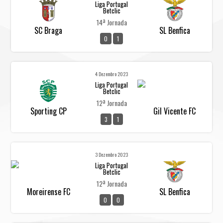
Liga Portugal
Betclic
14ª Jornada
SC Braga
SL Benfica
0
1
4 Dezembro 2023
Liga Portugal
Betclic
12ª Jornada
Sporting CP
Gil Vicente FC
3
1
3 Dezembro 2023
Liga Portugal
Betclic
12ª Jornada
Moreirense FC
SL Benfica
0
0