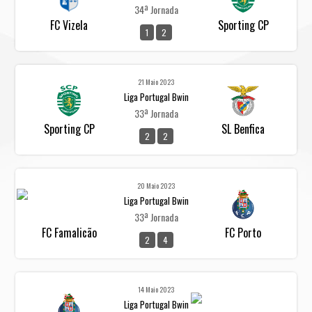
34ª Jornada
FC Vizela
Sporting CP
1
2
21 Maio 2023
Liga Portugal Bwin
33ª Jornada
Sporting CP
SL Benfica
2
2
20 Maio 2023
Liga Portugal Bwin
33ª Jornada
FC Famalicão
FC Porto
2
4
14 Maio 2023
Liga Portugal Bwin