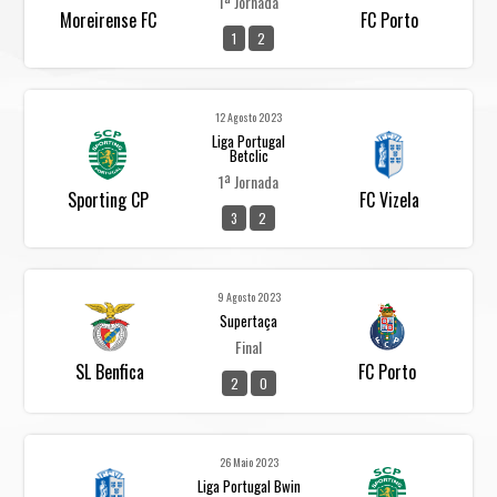
1ª Jornada
Moreirense FC
FC Porto
1
2
12 Agosto 2023
Liga Portugal
Betclic
1ª Jornada
Sporting CP
FC Vizela
3
2
9 Agosto 2023
Supertaça
Final
SL Benfica
FC Porto
2
0
26 Maio 2023
Liga Portugal Bwin