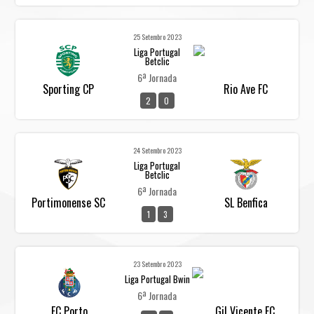
25 Setembro 2023
Liga Portugal
Betclic
6ª Jornada
Sporting CP
Rio Ave FC
2
0
24 Setembro 2023
Liga Portugal
Betclic
6ª Jornada
Portimonense SC
SL Benfica
1
3
23 Setembro 2023
Liga Portugal Bwin
6ª Jornada
FC Porto
Gil Vicente FC