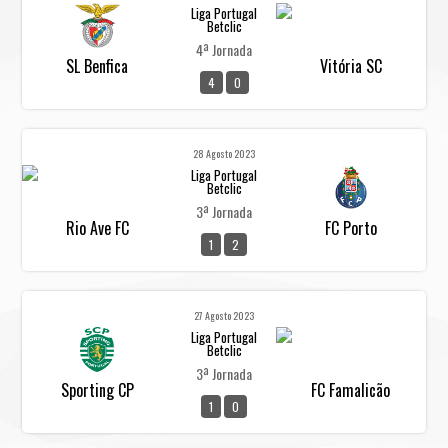
Liga Portugal
Betclic
4ª Jornada
SL Benfica
Vitória SC
4
0
28 Agosto 2023
Liga Portugal
Betclic
3ª Jornada
Rio Ave FC
FC Porto
1
2
27 Agosto 2023
Liga Portugal
Betclic
3ª Jornada
Sporting CP
FC Famalicão
1
0