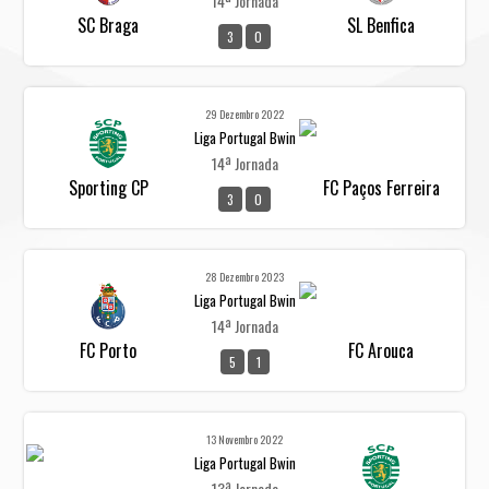
14ª Jornada
SC Braga
SL Benfica
3
0
29 Dezembro 2022
Liga Portugal Bwin
14ª Jornada
Sporting CP
FC Paços Ferreira
3
0
28 Dezembro 2023
Liga Portugal Bwin
14ª Jornada
FC Porto
FC Arouca
5
1
13 Novembro 2022
Liga Portugal Bwin
13ª Jornada