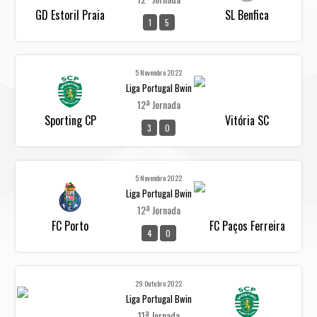
GD Estoril Praia
SL Benfica
1
5
5 Novembro 2022
Liga Portugal Bwin
12ª Jornada
Sporting CP
Vitória SC
3
0
5 Novembro 2022
Liga Portugal Bwin
12ª Jornada
FC Porto
FC Paços Ferreira
4
0
29 Outubro 2022
Liga Portugal Bwin
11ª Jornada