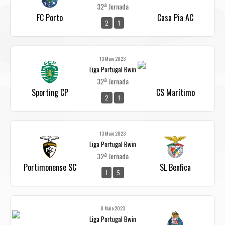
32ª Jornada
FC Porto
Casa Pia AC
2
1
13 Maio 2023
Liga Portugal Bwin
32ª Jornada
Sporting CP
CS Marítimo
2
1
13 Maio 2023
Liga Portugal Bwin
32ª Jornada
Portimonense SC
SL Benfica
1
5
8 Maio 2023
Liga Portugal Bwin