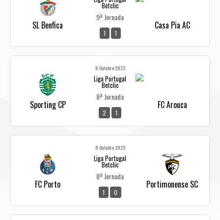
Betclic
9ª Jornada
SL Benfica
Casa Pia AC
1
1
8 Outubro 2023
Liga Portugal
Betclic
8ª Jornada
Sporting CP
FC Arouca
2
1
8 Outubro 2023
Liga Portugal
Betclic
8ª Jornada
FC Porto
Portimonense SC
1
0