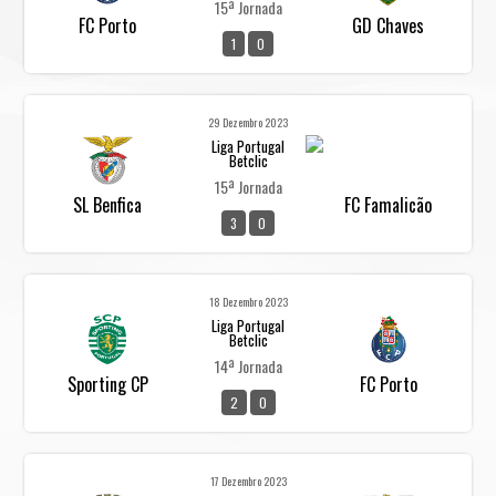
15ª Jornada
FC Porto
GD Chaves
1
0
29 Dezembro 2023
Liga Portugal
Betclic
15ª Jornada
SL Benfica
FC Famalicão
3
0
18 Dezembro 2023
Liga Portugal
Betclic
14ª Jornada
Sporting CP
FC Porto
2
0
17 Dezembro 2023