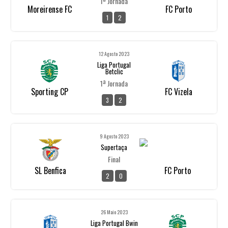
1ª Jornada
Moreirense FC
FC Porto
1
2
12 Agosto 2023
Liga Portugal
Betclic
1ª Jornada
Sporting CP
FC Vizela
3
2
9 Agosto 2023
Supertaça
Final
SL Benfica
FC Porto
2
0
26 Maio 2023
Liga Portugal Bwin