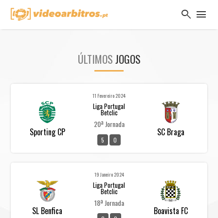
search
menu
ÚLTIMOS
JOGOS
11 Fevereiro 2024
Liga Portugal
Betclic
20ª Jornada
Sporting CP
SC Braga
5
0
19 Janeiro 2024
Liga Portugal
Betclic
18ª Jornada
SL Benfica
Boavista FC