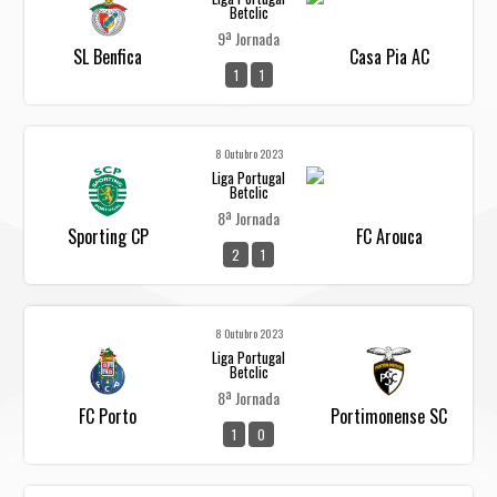
Betclic
9ª Jornada
SL Benfica
Casa Pia AC
1
1
8 Outubro 2023
Liga Portugal
Betclic
8ª Jornada
Sporting CP
FC Arouca
2
1
8 Outubro 2023
Liga Portugal
Betclic
8ª Jornada
FC Porto
Portimonense SC
1
0