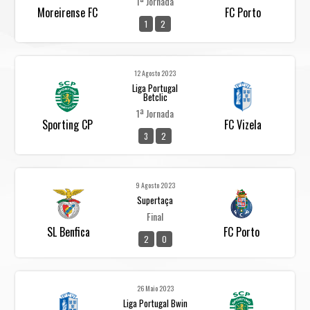
1ª Jornada
Moreirense FC
FC Porto
1
2
12 Agosto 2023
Liga Portugal
Betclic
1ª Jornada
Sporting CP
FC Vizela
3
2
9 Agosto 2023
Supertaça
Final
SL Benfica
FC Porto
2
0
26 Maio 2023
Liga Portugal Bwin