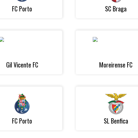
FC Porto
SC Braga
Gil Vicente FC
Moreirense FC
FC Porto
SL Benfica