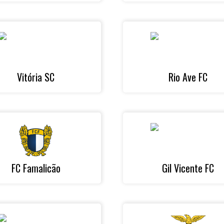
Vitória SC
Rio Ave FC
FC Famalicão
Gil Vicente FC