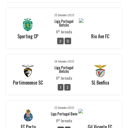
25 Setembro 2023
Liga Portugal
Betclic
6ª Jornada
Sporting CP
Rio Ave FC
2
0
24 Setembro 2023
Liga Portugal
Betclic
6ª Jornada
Portimonense SC
SL Benfica
1
3
23 Setembro 2023
Liga Portugal Bwin
6ª Jornada
FC Porto
Gil Vicente FC