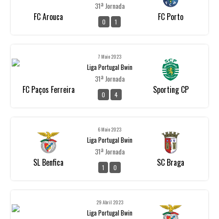
31ª Jornada
FC Arouca
FC Porto
0
1
7 Maio 2023
Liga Portugal Bwin
31ª Jornada
FC Paços Ferreira
Sporting CP
0
4
6 Maio 2023
Liga Portugal Bwin
31ª Jornada
SL Benfica
SC Braga
1
0
29 Abril 2023
Liga Portugal Bwin