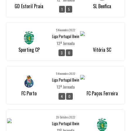
GD Estoril Praia
SL Benfica
1
5
5 Novembro 2022
Liga Portugal Bwin
12ª Jornada
Sporting CP
Vitória SC
3
0
5 Novembro 2022
Liga Portugal Bwin
12ª Jornada
FC Porto
FC Paços Ferreira
4
0
29 Outubro 2022
Liga Portugal Bwin
11ª Jornada