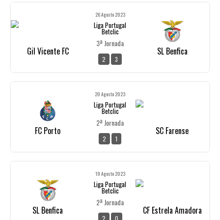
26 Agosto 2023
Liga Portugal
Betclic
3ª Jornada
Gil Vicente FC
SL Benfica
2
3
20 Agosto 2023
Liga Portugal
Betclic
2ª Jornada
FC Porto
SC Farense
2
1
19 Agosto 2023
Liga Portugal
Betclic
2ª Jornada
SL Benfica
CF Estrela Amadora
2
0