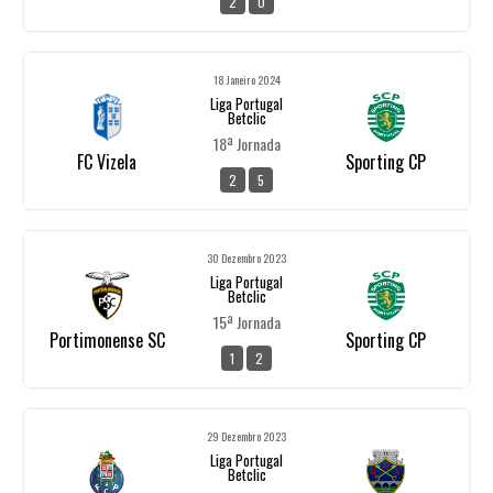
2
0
18 Janeiro 2024
Liga Portugal
Betclic
18ª Jornada
FC Vizela
Sporting CP
2
5
30 Dezembro 2023
Liga Portugal
Betclic
15ª Jornada
Portimonense SC
Sporting CP
1
2
29 Dezembro 2023
Liga Portugal
Betclic