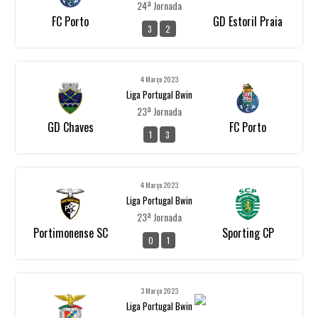
24ª Jornada
FC Porto
GD Estoril Praia
3
2
4 Março 2023
Liga Portugal Bwin
23ª Jornada
GD Chaves
FC Porto
1
3
4 Março 2023
Liga Portugal Bwin
23ª Jornada
Portimonense SC
Sporting CP
0
1
3 Março 2023
Liga Portugal Bwin