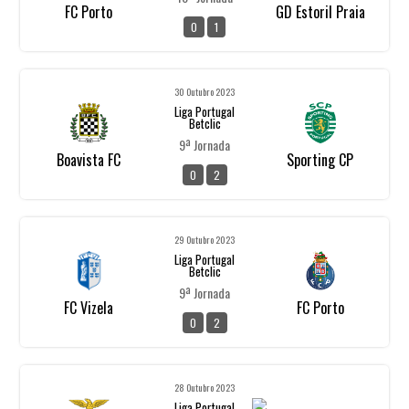
FC Porto
GD Estoril Praia
0
1
30 Outubro 2023
Liga Portugal
Betclic
9ª Jornada
Boavista FC
Sporting CP
0
2
29 Outubro 2023
Liga Portugal
Betclic
9ª Jornada
FC Vizela
FC Porto
0
2
28 Outubro 2023
Liga Portugal