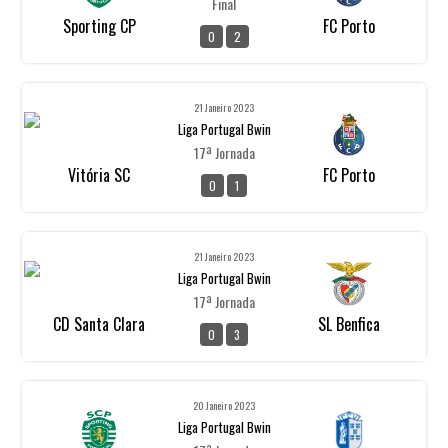
Final
Sporting CP
FC Porto
0
2
21 Janeiro 2023
Liga Portugal Bwin
17ª Jornada
Vitória SC
FC Porto
0
1
21 Janeiro 2023
Liga Portugal Bwin
17ª Jornada
CD Santa Clara
SL Benfica
0
3
20 Janeiro 2023
Liga Portugal Bwin