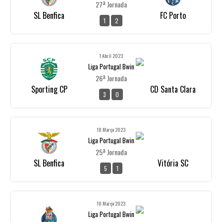
27ª Jornada
SL Benfica
FC Porto
1
2
1 Abril 2023
Liga Portugal Bwin
26ª Jornada
Sporting CP
CD Santa Clara
3
0
18 Março 2023
Liga Portugal Bwin
25ª Jornada
SL Benfica
Vitória SC
5
1
10 Março 2023
Liga Portugal Bwin