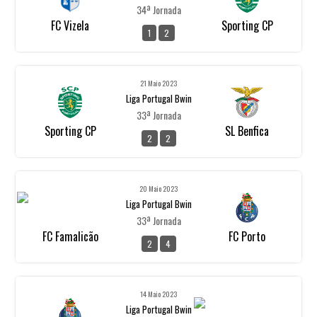
34ª Jornada
FC Vizela
Sporting CP
1
2
21 Maio 2023
Liga Portugal Bwin
33ª Jornada
Sporting CP
SL Benfica
2
2
20 Maio 2023
Liga Portugal Bwin
33ª Jornada
FC Famalicão
FC Porto
2
4
14 Maio 2023
Liga Portugal Bwin