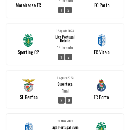
1ª Jornada
Moreirense FC
FC Porto
1
2
12 Agosto 2023
Liga Portugal
Betclic
1ª Jornada
Sporting CP
FC Vizela
3
2
9 Agosto 2023
Supertaça
Final
SL Benfica
FC Porto
2
0
26 Maio 2023
Liga Portugal Bwin