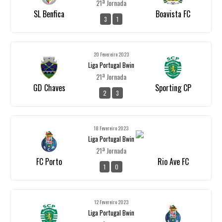
21ª Jornada
SL Benfica
Boavista FC
3
1
20 Fevereiro 2023
Liga Portugal Bwin
21ª Jornada
GD Chaves
Sporting CP
2
3
18 Fevereiro 2023
Liga Portugal Bwin
21ª Jornada
FC Porto
Rio Ave FC
1
0
12 Fevereiro 2023
Liga Portugal Bwin