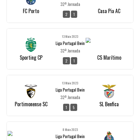
32ª Jornada
FC Porto
Casa Pia AC
2
1
13 Maio 2023
Liga Portugal Bwin
32ª Jornada
Sporting CP
CS Marítimo
2
1
13 Maio 2023
Liga Portugal Bwin
32ª Jornada
Portimonense SC
SL Benfica
1
5
8 Maio 2023
Liga Portugal Bwin