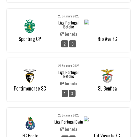
25 Setembro 2023
Liga Portugal
Betclic
6ª Jornada
Sporting CP
Rio Ave FC
2
0
24 Setembro 2023
Liga Portugal
Betclic
6ª Jornada
Portimonense SC
SL Benfica
1
3
23 Setembro 2023
Liga Portugal Bwin
6ª Jornada
FC Porto
Gil Vicente FC