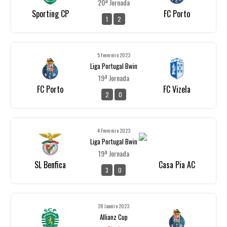
20ª Jornada
Sporting CP
FC Porto
1
2
5 Fevereiro 2023
Liga Portugal Bwin
19ª Jornada
FC Porto
FC Vizela
2
0
4 Fevereiro 2023
Liga Portugal Bwin
19ª Jornada
SL Benfica
Casa Pia AC
3
0
28 Janeiro 2023
Allianz Cup