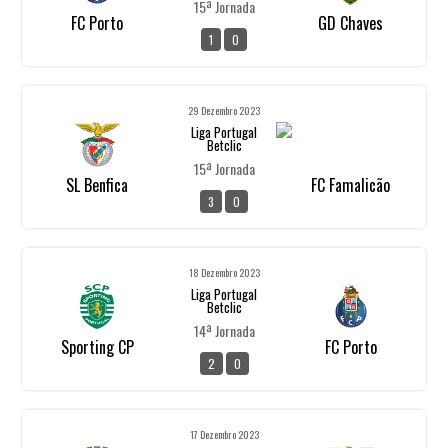
15ª Jornada
FC Porto
GD Chaves
1
0
29 Dezembro 2023
Liga Portugal
Betclic
15ª Jornada
SL Benfica
FC Famalicão
3
0
18 Dezembro 2023
Liga Portugal
Betclic
14ª Jornada
Sporting CP
FC Porto
2
0
17 Dezembro 2023