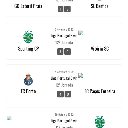
GD Estoril Praia
SL Benfica
1
5
5 Novembro 2022
Liga Portugal Bwin
12ª Jornada
Sporting CP
Vitória SC
3
0
5 Novembro 2022
Liga Portugal Bwin
12ª Jornada
FC Porto
FC Paços Ferreira
4
0
29 Outubro 2022
Liga Portugal Bwin
11ª Jornada