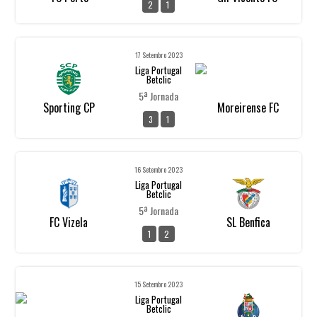
2
1
17 Setembro 2023
Liga Portugal
Betclic
5ª Jornada
Sporting CP
Moreirense FC
3
1
16 Setembro 2023
Liga Portugal
Betclic
5ª Jornada
FC Vizela
SL Benfica
1
2
15 Setembro 2023
Liga Portugal
Betclic