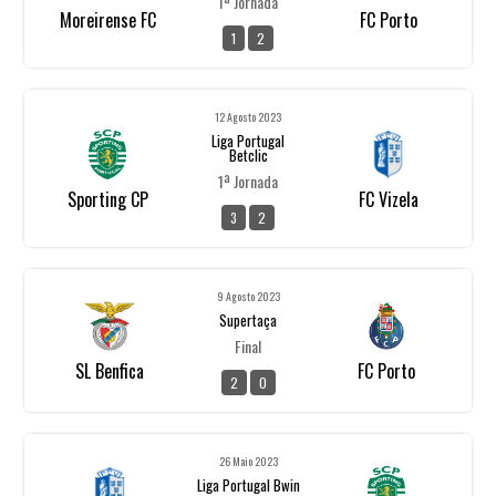
1ª Jornada
Moreirense FC
FC Porto
1
2
12 Agosto 2023
Liga Portugal
Betclic
1ª Jornada
Sporting CP
FC Vizela
3
2
9 Agosto 2023
Supertaça
Final
SL Benfica
FC Porto
2
0
26 Maio 2023
Liga Portugal Bwin