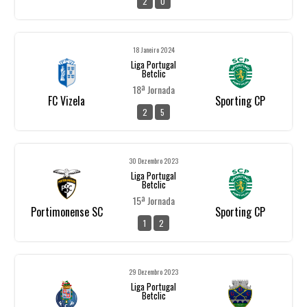
2
0
18 Janeiro 2024
Liga Portugal
Betclic
18ª Jornada
FC Vizela
Sporting CP
2
5
30 Dezembro 2023
Liga Portugal
Betclic
15ª Jornada
Portimonense SC
Sporting CP
1
2
29 Dezembro 2023
Liga Portugal
Betclic