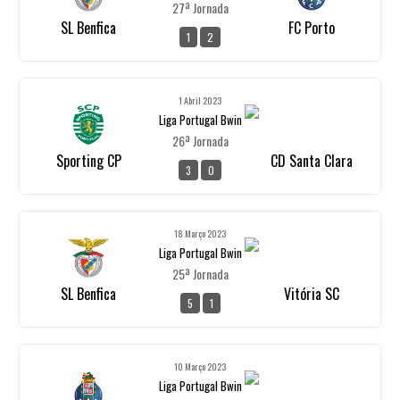
27ª Jornada
SL Benfica
FC Porto
1
2
1 Abril 2023
Liga Portugal Bwin
26ª Jornada
Sporting CP
CD Santa Clara
3
0
18 Março 2023
Liga Portugal Bwin
25ª Jornada
SL Benfica
Vitória SC
5
1
10 Março 2023
Liga Portugal Bwin