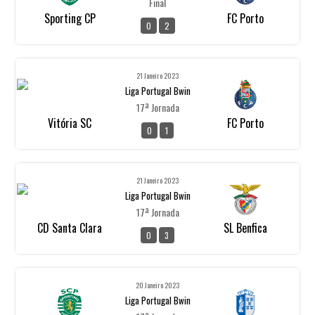
Final
Sporting CP
FC Porto
0
2
21 Janeiro 2023
Liga Portugal Bwin
17ª Jornada
Vitória SC
FC Porto
0
1
21 Janeiro 2023
Liga Portugal Bwin
17ª Jornada
CD Santa Clara
SL Benfica
0
3
20 Janeiro 2023
Liga Portugal Bwin