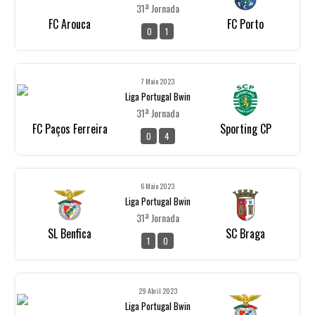
31ª Jornada
FC Arouca
FC Porto
0
1
7 Maio 2023
Liga Portugal Bwin
31ª Jornada
FC Paços Ferreira
Sporting CP
0
4
6 Maio 2023
Liga Portugal Bwin
31ª Jornada
SL Benfica
SC Braga
1
0
29 Abril 2023
Liga Portugal Bwin