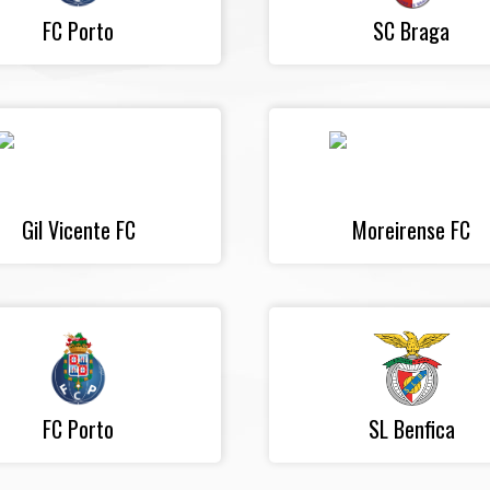
FC Porto
SC Braga
Gil Vicente FC
Moreirense FC
FC Porto
SL Benfica