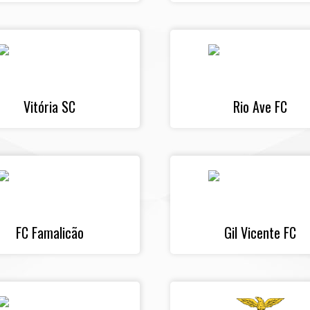
Vitória SC
Rio Ave FC
FC Famalicão
Gil Vicente FC