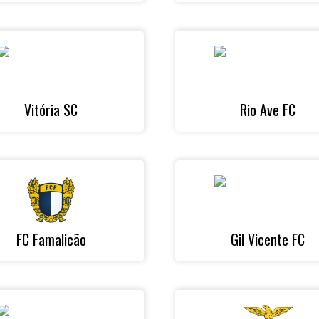
Vitória SC
Rio Ave FC
FC Famalicão
Gil Vicente FC