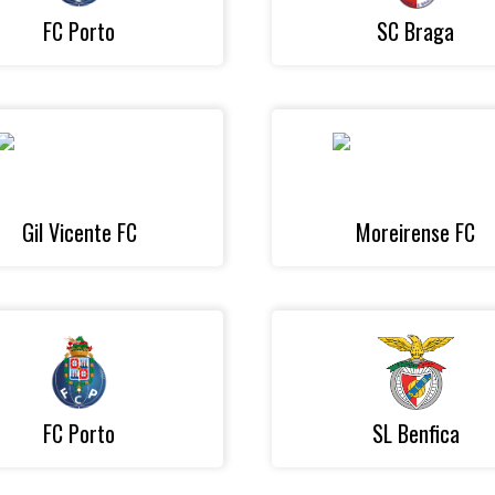
FC Porto
SC Braga
Gil Vicente FC
Moreirense FC
FC Porto
SL Benfica