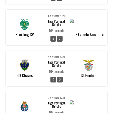
5 Novembro 2023
Liga Portugal
Betclic
10ª Jornada
Sporting CP
CF Estrela Amadora
3
2
4 Novembro 2023
Liga Portugal
Betclic
10ª Jornada
GD Chaves
SL Benfica
0
2
3 Novembro 2023
Liga Portugal
Betclic
10ª Jornada