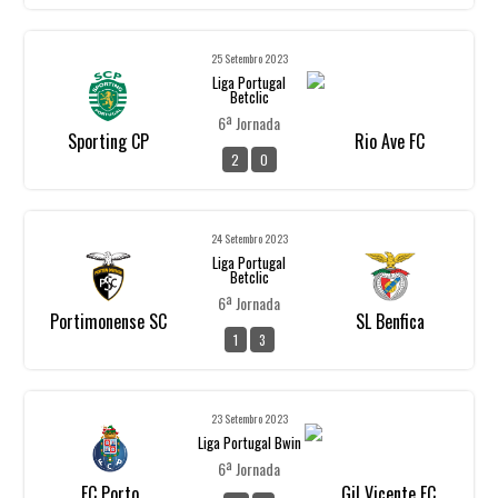
25 Setembro 2023
Liga Portugal
Betclic
6ª Jornada
Sporting CP
Rio Ave FC
2
0
24 Setembro 2023
Liga Portugal
Betclic
6ª Jornada
Portimonense SC
SL Benfica
1
3
23 Setembro 2023
Liga Portugal Bwin
6ª Jornada
FC Porto
Gil Vicente FC