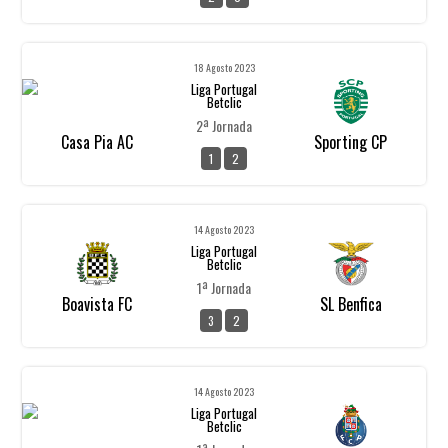
18 Agosto 2023
Liga Portugal
Betclic
2ª Jornada
Casa Pia AC
Sporting CP
1
2
14 Agosto 2023
Liga Portugal
Betclic
1ª Jornada
Boavista FC
SL Benfica
3
2
14 Agosto 2023
Liga Portugal
Betclic