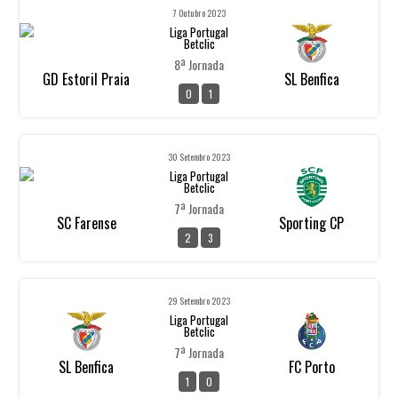
7 Outubro 2023
Liga Portugal
Betclic
8ª Jornada
GD Estoril Praia
SL Benfica
0
1
30 Setembro 2023
Liga Portugal
Betclic
7ª Jornada
SC Farense
Sporting CP
2
3
29 Setembro 2023
Liga Portugal
Betclic
7ª Jornada
SL Benfica
FC Porto
1
0