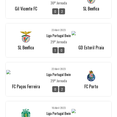
30ª Jornada
Gil Vicente FC
SL Benfica
0
2
23 Abril 2023
Liga Portugal Bwin
29ª Jornada
SL Benfica
GD Estoril Praia
1
0
22 Abril 2023
Liga Portugal Bwin
29ª Jornada
FC Paços Ferreira
FC Porto
0
2
16 Abril 2023
Liga Portugal Bwin