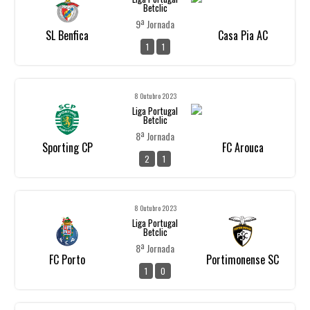
Betclic
9ª Jornada
SL Benfica
Casa Pia AC
1
1
8 Outubro 2023
Liga Portugal
Betclic
8ª Jornada
Sporting CP
FC Arouca
2
1
8 Outubro 2023
Liga Portugal
Betclic
8ª Jornada
FC Porto
Portimonense SC
1
0