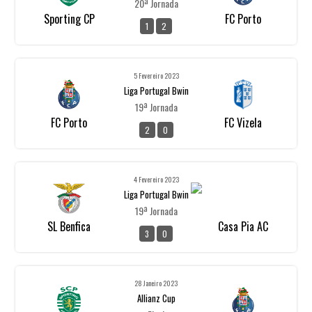
20ª Jornada
Sporting CP
FC Porto
1
2
5 Fevereiro 2023
Liga Portugal Bwin
19ª Jornada
FC Porto
FC Vizela
2
0
4 Fevereiro 2023
Liga Portugal Bwin
19ª Jornada
SL Benfica
Casa Pia AC
3
0
28 Janeiro 2023
Allianz Cup