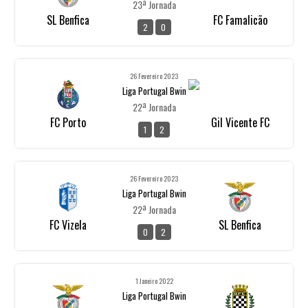
23ª Jornada
SL Benfica
FC Famalicão
2
0
26 Fevereiro 2023
Liga Portugal Bwin
22ª Jornada
FC Porto
Gil Vicente FC
1
2
26 Fevereiro 2023
Liga Portugal Bwin
22ª Jornada
FC Vizela
SL Benfica
0
2
1 Janeiro 2022
Liga Portugal Bwin