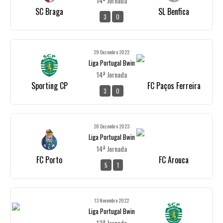
14ª Jornada
SC Braga
SL Benfica
3
0
29 Dezembro 2022
Liga Portugal Bwin
14ª Jornada
Sporting CP
FC Paços Ferreira
3
0
28 Dezembro 2023
Liga Portugal Bwin
14ª Jornada
FC Porto
FC Arouca
5
1
13 Novembro 2022
Liga Portugal Bwin
13ª Jornada