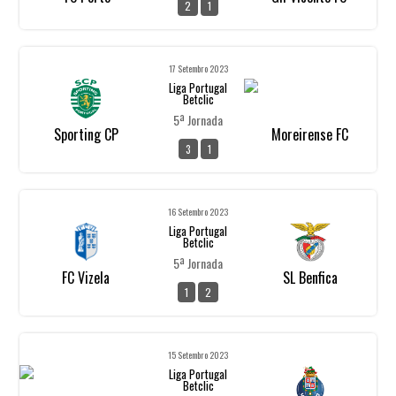
2
1
17 Setembro 2023
Liga Portugal
Betclic
5ª Jornada
Sporting CP
Moreirense FC
3
1
16 Setembro 2023
Liga Portugal
Betclic
5ª Jornada
FC Vizela
SL Benfica
1
2
15 Setembro 2023
Liga Portugal
Betclic