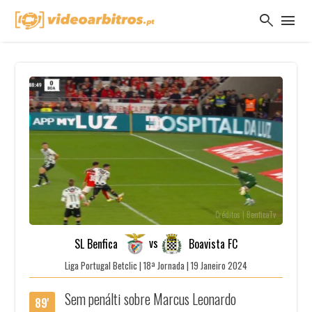
search
menu
Créditos | BenficaTv
vs
SL Benfica
Boavista FC
Liga Portugal Betclic | 18ª Jornada | 19 Janeiro 2024
Sem penálti sobre Marcus Leonardo
89'