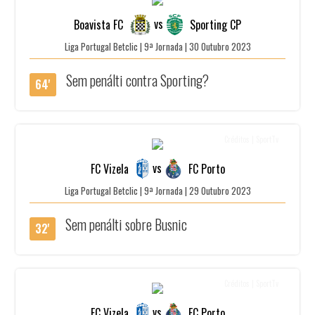
vs
Boavista FC
Sporting CP
Liga Portugal Betclic | 9ª Jornada | 30 Outubro 2023
Sem penálti contra Sporting?
64'
Créditos | SportTv
vs
FC Vizela
FC Porto
Liga Portugal Betclic | 9ª Jornada | 29 Outubro 2023
Sem penálti sobre Busnic
32'
Créditos | SportTv
vs
FC Vizela
FC Porto