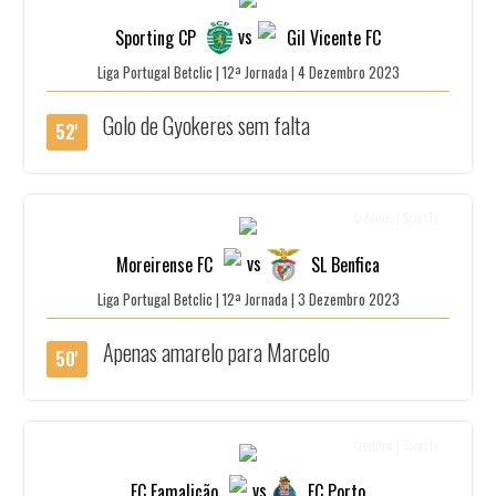
vs
Sporting CP
Gil Vicente FC
Liga Portugal Betclic | 12ª Jornada | 4 Dezembro 2023
Golo de Gyokeres sem falta
52'
Créditos | SportTv
vs
Moreirense FC
SL Benfica
Liga Portugal Betclic | 12ª Jornada | 3 Dezembro 2023
Apenas amarelo para Marcelo
50'
Créditos | SportTv
vs
FC Famalicão
FC Porto