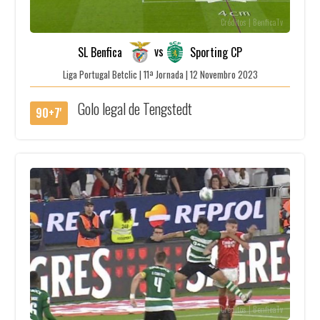
Créditos | BenficaTv
vs
SL Benfica
Sporting CP
Liga Portugal Betclic | 11ª Jornada | 12 Novembro 2023
Golo legal de Tengstedt
90+7'
Créditos | BenficaTv