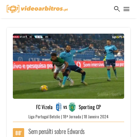
search
menu
Créditos | SportTv
vs
FC Vizela
Sporting CP
Liga Portugal Betclic | 18ª Jornada | 18 Janeiro 2024
Sem penálti sobre Edwards
88'