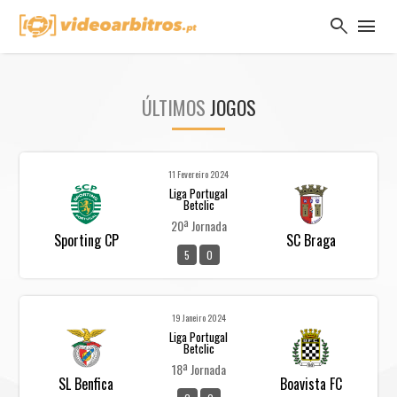
search
menu
ÚLTIMOS
JOGOS
11 Fevereiro 2024
Liga Portugal
Betclic
20ª Jornada
Sporting CP
SC Braga
5
0
19 Janeiro 2024
Liga Portugal
Betclic
18ª Jornada
SL Benfica
Boavista FC