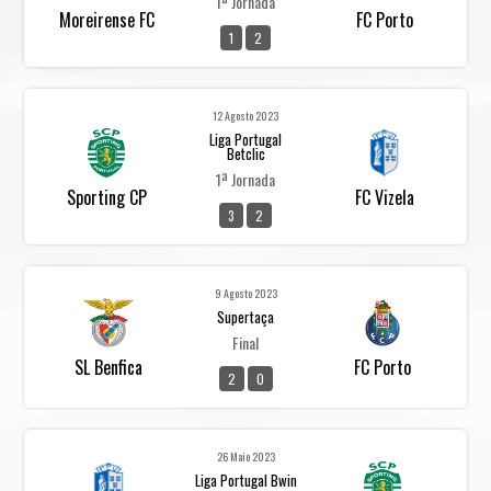
1ª Jornada
Moreirense FC
FC Porto
1
2
12 Agosto 2023
Liga Portugal
Betclic
1ª Jornada
Sporting CP
FC Vizela
3
2
9 Agosto 2023
Supertaça
Final
SL Benfica
FC Porto
2
0
26 Maio 2023
Liga Portugal Bwin