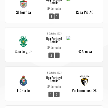
Betclic
9ª Jornada
SL Benfica
Casa Pia AC
1
1
8 Outubro 2023
Liga Portugal
Betclic
8ª Jornada
Sporting CP
FC Arouca
2
1
8 Outubro 2023
Liga Portugal
Betclic
8ª Jornada
FC Porto
Portimonense SC
1
0