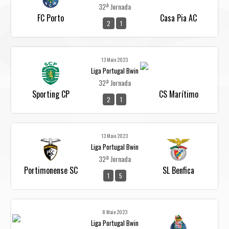
32ª Jornada
FC Porto
Casa Pia AC
2
1
13 Maio 2023
Liga Portugal Bwin
32ª Jornada
Sporting CP
CS Marítimo
2
1
13 Maio 2023
Liga Portugal Bwin
32ª Jornada
Portimonense SC
SL Benfica
1
5
8 Maio 2023
Liga Portugal Bwin