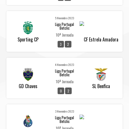
5 Novembro 2023
Liga Portugal
Betclic
10ª Jornada
Sporting CP
CF Estrela Amadora
3
2
4 Novembro 2023
Liga Portugal
Betclic
10ª Jornada
GD Chaves
SL Benfica
0
2
3 Novembro 2023
Liga Portugal
Betclic
10ª Jornada