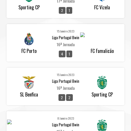
17ª Jornada
Sporting CP
FC Vizela
2
1
15 Janeiro 2023
Liga Portugal Bwin
16ª Jornada
FC Porto
FC Famalicão
4
1
15 Janeiro 2023
Liga Portugal Bwin
16ª Jornada
SL Benfica
Sporting CP
2
2
8 Janeiro 2023
Liga Portugal Bwin