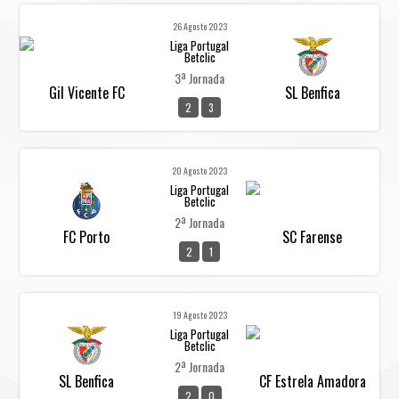
26 Agosto 2023
Liga Portugal
Betclic
3ª Jornada
Gil Vicente FC
SL Benfica
2
3
20 Agosto 2023
Liga Portugal
Betclic
2ª Jornada
FC Porto
SC Farense
2
1
19 Agosto 2023
Liga Portugal
Betclic
2ª Jornada
SL Benfica
CF Estrela Amadora
2
0