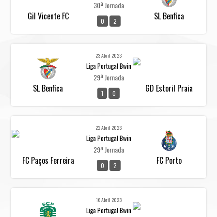
30ª Jornada
Gil Vicente FC
SL Benfica
0
2
23 Abril 2023
Liga Portugal Bwin
29ª Jornada
SL Benfica
GD Estoril Praia
1
0
22 Abril 2023
Liga Portugal Bwin
29ª Jornada
FC Paços Ferreira
FC Porto
0
2
16 Abril 2023
Liga Portugal Bwin