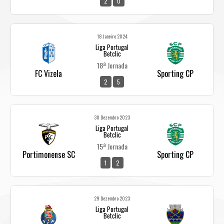
2
0
18 Janeiro 2024
Liga Portugal
Betclic
18ª Jornada
FC Vizela
Sporting CP
2
5
30 Dezembro 2023
Liga Portugal
Betclic
15ª Jornada
Portimonense SC
Sporting CP
1
2
29 Dezembro 2023
Liga Portugal
Betclic