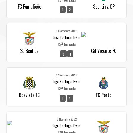
FC Famalicão
Sporting CP
1
2
13 Novembro 2022
Liga Portugal Bwin
13ª Jornada
SL Benfica
Gil Vicente FC
3
1
12 Novembro 2022
Liga Portugal Bwin
13ª Jornada
Boavista FC
FC Porto
1
4
8 Novembro 2022
Liga Portugal Bwin
12ª Jornada