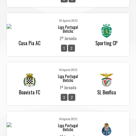
18 Agosto 2023
Liga Portugal
Betclic
2ª Jornada
Casa Pia AC
Sporting CP
1
2
14 Agosto 2023
Liga Portugal
Betclic
1ª Jornada
Boavista FC
SL Benfica
3
2
14 Agosto 2023
Liga Portugal
Betclic