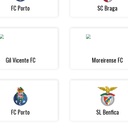
FC Porto
SC Braga
Gil Vicente FC
Moreirense FC
FC Porto
SL Benfica