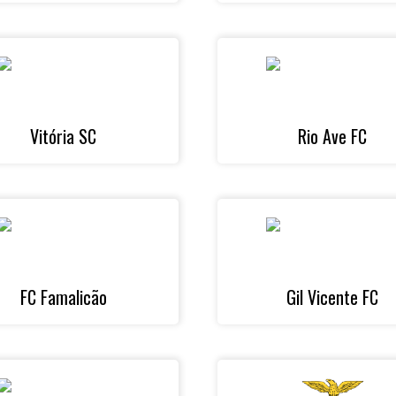
Vitória SC
Rio Ave FC
FC Famalicão
Gil Vicente FC