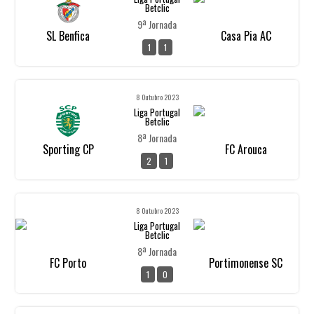
Betclic
9ª Jornada
SL Benfica
Casa Pia AC
1
1
8 Outubro 2023
Liga Portugal
Betclic
8ª Jornada
Sporting CP
FC Arouca
2
1
8 Outubro 2023
Liga Portugal
Betclic
8ª Jornada
FC Porto
Portimonense SC
1
0