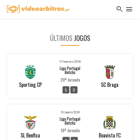
search
menu
ÚLTIMOS
JOGOS
11 Fevereiro 2024
Liga Portugal
Betclic
20ª Jornada
Sporting CP
SC Braga
5
0
19 Janeiro 2024
Liga Portugal
Betclic
18ª Jornada
SL Benfica
Boavista FC