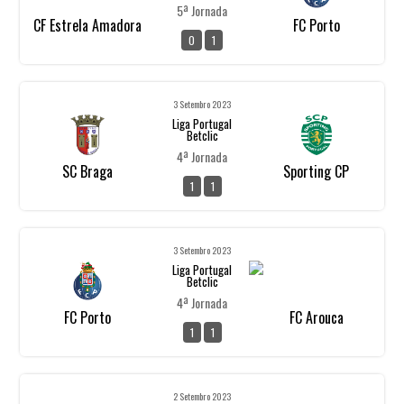
5ª Jornada
CF Estrela Amadora
FC Porto
0
1
3 Setembro 2023
Liga Portugal
Betclic
4ª Jornada
SC Braga
Sporting CP
1
1
3 Setembro 2023
Liga Portugal
Betclic
4ª Jornada
FC Porto
FC Arouca
1
1
2 Setembro 2023