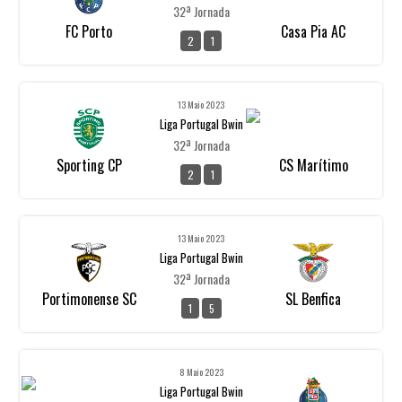
32ª Jornada
FC Porto
Casa Pia AC
2
1
13 Maio 2023
Liga Portugal Bwin
32ª Jornada
Sporting CP
CS Marítimo
2
1
13 Maio 2023
Liga Portugal Bwin
32ª Jornada
Portimonense SC
SL Benfica
1
5
8 Maio 2023
Liga Portugal Bwin