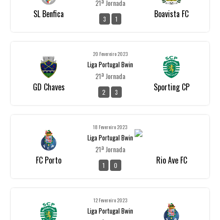
21ª Jornada
SL Benfica
Boavista FC
3
1
20 Fevereiro 2023
Liga Portugal Bwin
21ª Jornada
GD Chaves
Sporting CP
2
3
18 Fevereiro 2023
Liga Portugal Bwin
21ª Jornada
FC Porto
Rio Ave FC
1
0
12 Fevereiro 2023
Liga Portugal Bwin