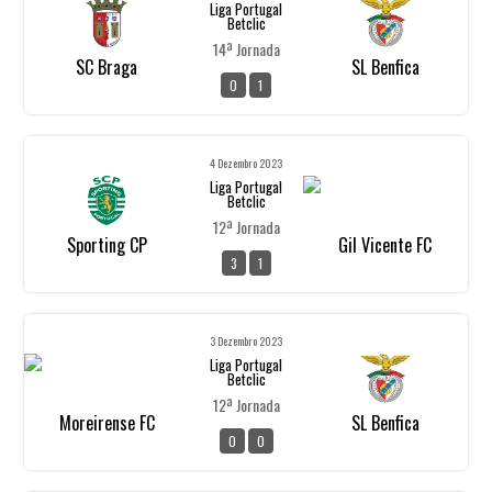
Liga Portugal
Betclic
14ª Jornada
SC Braga
SL Benfica
0
1
4 Dezembro 2023
Liga Portugal
Betclic
12ª Jornada
Sporting CP
Gil Vicente FC
3
1
3 Dezembro 2023
Liga Portugal
Betclic
12ª Jornada
Moreirense FC
SL Benfica
0
0