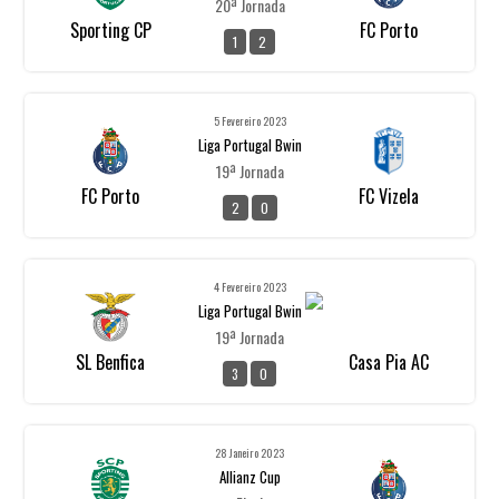
20ª Jornada
Sporting CP
FC Porto
1
2
5 Fevereiro 2023
Liga Portugal Bwin
19ª Jornada
FC Porto
FC Vizela
2
0
4 Fevereiro 2023
Liga Portugal Bwin
19ª Jornada
SL Benfica
Casa Pia AC
3
0
28 Janeiro 2023
Allianz Cup