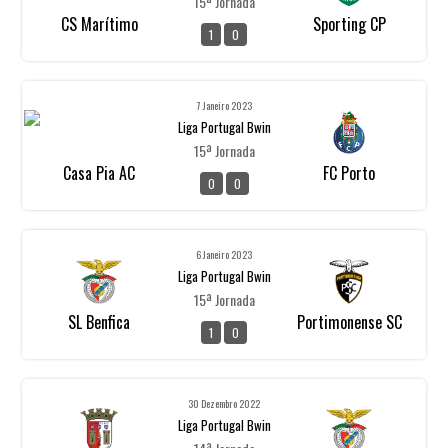
15ª Jornada
CS Marítimo
Sporting CP
1
0
7 Janeiro 2023
Liga Portugal Bwin
15ª Jornada
Casa Pia AC
FC Porto
0
0
6 Janeiro 2023
Liga Portugal Bwin
15ª Jornada
SL Benfica
Portimonense SC
1
0
30 Dezembro 2022
Liga Portugal Bwin