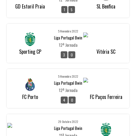
GD Estoril Praia
SL Benfica
1
5
5 Novembro 2022
Liga Portugal Bwin
12ª Jornada
Sporting CP
Vitória SC
3
0
5 Novembro 2022
Liga Portugal Bwin
12ª Jornada
FC Porto
FC Paços Ferreira
4
0
29 Outubro 2022
Liga Portugal Bwin
11ª Jornada