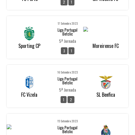
2
1
17 Setembro 2023
Liga Portugal
Betclic
5ª Jornada
Sporting CP
Moreirense FC
3
1
16 Setembro 2023
Liga Portugal
Betclic
5ª Jornada
FC Vizela
SL Benfica
1
2
15 Setembro 2023
Liga Portugal
Betclic