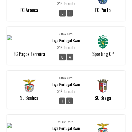
31ª Jornada
FC Arouca
FC Porto
0
1
7 Maio 2023
Liga Portugal Bwin
31ª Jornada
FC Paços Ferreira
Sporting CP
0
4
6 Maio 2023
Liga Portugal Bwin
31ª Jornada
SL Benfica
SC Braga
1
0
29 Abril 2023
Liga Portugal Bwin