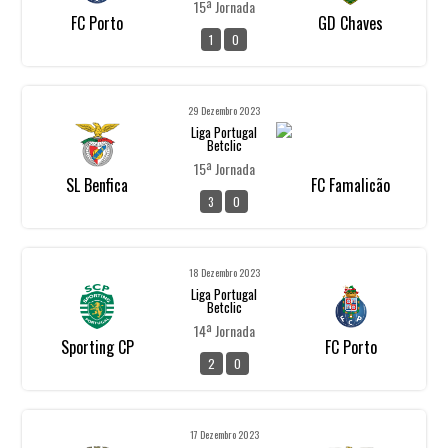
15ª Jornada
FC Porto
GD Chaves
1
0
29 Dezembro 2023
Liga Portugal
Betclic
15ª Jornada
SL Benfica
FC Famalicão
3
0
18 Dezembro 2023
Liga Portugal
Betclic
14ª Jornada
Sporting CP
FC Porto
2
0
17 Dezembro 2023