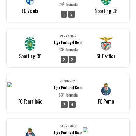
34ª Jornada
FC Vizela
Sporting CP
1
2
21 Maio 2023
Liga Portugal Bwin
33ª Jornada
Sporting CP
SL Benfica
2
2
20 Maio 2023
Liga Portugal Bwin
33ª Jornada
FC Famalicão
FC Porto
2
4
14 Maio 2023
Liga Portugal Bwin