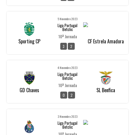
5 Novembro 2023
Liga Portugal
Betclic
10ª Jornada
Sporting CP
CF Estrela Amadora
3
2
4 Novembro 2023
Liga Portugal
Betclic
10ª Jornada
GD Chaves
SL Benfica
0
2
3 Novembro 2023
Liga Portugal
Betclic
10ª Jornada