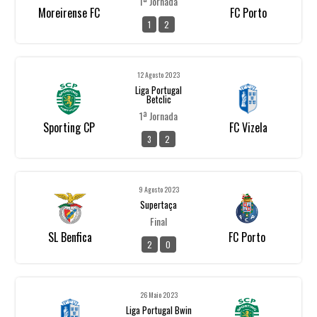
1ª Jornada
Moreirense FC
FC Porto
1
2
12 Agosto 2023
Liga Portugal
Betclic
1ª Jornada
Sporting CP
FC Vizela
3
2
9 Agosto 2023
Supertaça
Final
SL Benfica
FC Porto
2
0
26 Maio 2023
Liga Portugal Bwin