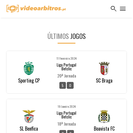
search
menu
ÚLTIMOS
JOGOS
11 Fevereiro 2024
Liga Portugal
Betclic
20ª Jornada
Sporting CP
SC Braga
5
0
19 Janeiro 2024
Liga Portugal
Betclic
18ª Jornada
SL Benfica
Boavista FC