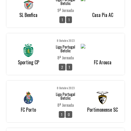
Betclic
9ª Jornada
SL Benfica
Casa Pia AC
1
1
8 Outubro 2023
Liga Portugal
Betclic
8ª Jornada
Sporting CP
FC Arouca
2
1
8 Outubro 2023
Liga Portugal
Betclic
8ª Jornada
FC Porto
Portimonense SC
1
0