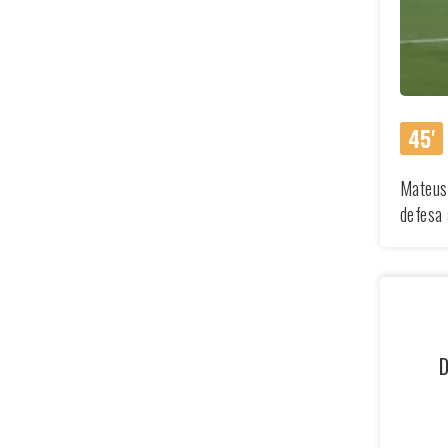
45'
Mateus 
defesa 
D