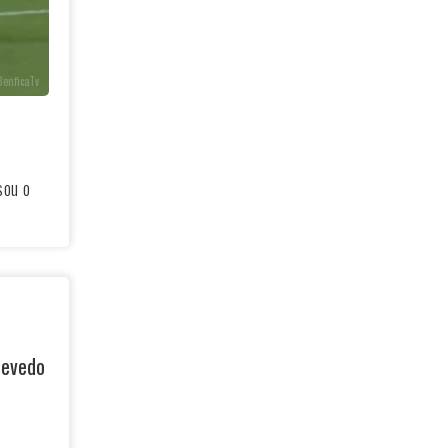
BenficaTv
sou o
zevedo