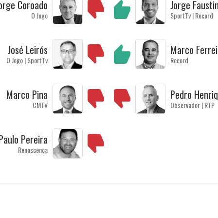
orge Coroado
Jorge Fausti
O Jogo
SportTv | Record
José Leirós
Marco Ferrei
O Jogo | SportTv
Record
Marco Pina
Pedro Henri
CMTV
Observador | RTP
Paulo Pereira
Renascença