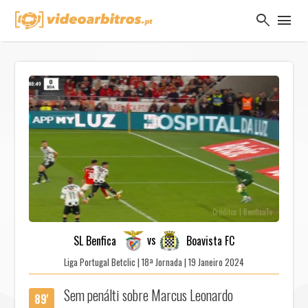
search
menu
Créditos | BenficaTv
vs
SL Benfica
Boavista FC
Liga Portugal Betclic | 18ª Jornada | 19 Janeiro 2024
Sem penálti sobre Marcus Leonardo
89'