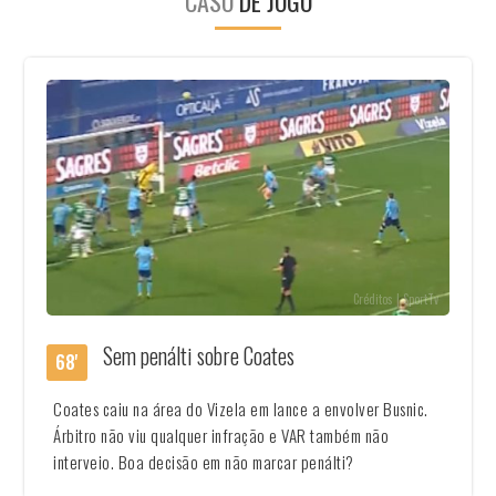
CASO
DE JOGO
Créditos | SportTv
Sem penálti sobre Coates
68'
Coates caiu na área do Vizela em lance a envolver Busnic.
Árbitro não viu qualquer infração e VAR também não
interveio. Boa decisão em não marcar penálti?