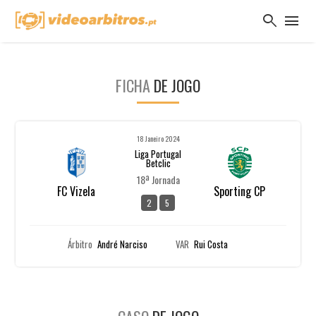
search
menu
FICHA
DE JOGO
18 Janeiro 2024
Liga Portugal
Betclic
18ª Jornada
FC Vizela
Sporting CP
2
5
Árbitro
André Narciso
VAR
Rui Costa