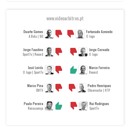
www.videoarbitros.pt
Duarte Gomes
Fortunado Azevedo
A Bola | SIC
O Jogo
Jorge Faustino
Jorge Coroado
SportTv | Record
O Jogo
José Leirós
Marco Ferreira
O Jogo | SportTv
Record
Marco Pina
Pedro Henriques
CMTV
Observador | RTP
Paulo Pereira
Rui Rodrigues
Renascença
SportTv