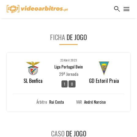
search
menu
FICHA
DE JOGO
23 Abril 2023
Liga Portugal Bwin
29ª Jornada
SL Benfica
GD Estoril Praia
1
0
Árbitro
Rui Costa
VAR
André Narciso
CASO
DE JOGO