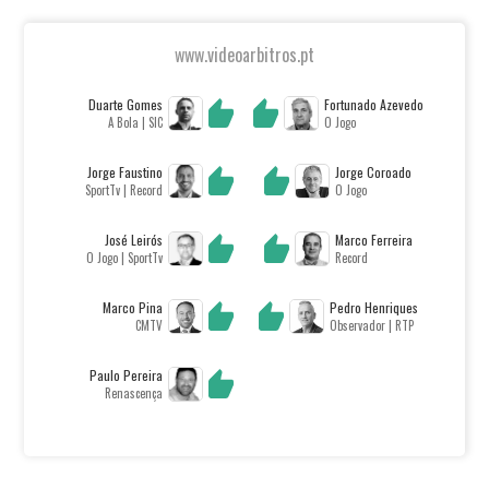
www.videoarbitros.pt
Duarte Gomes
Fortunado Azevedo
A Bola | SIC
O Jogo
Jorge Faustino
Jorge Coroado
SportTv | Record
O Jogo
José Leirós
Marco Ferreira
O Jogo | SportTv
Record
Marco Pina
Pedro Henriques
CMTV
Observador | RTP
Paulo Pereira
Renascença