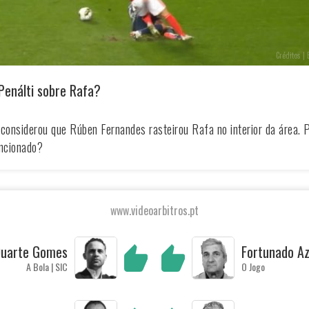
Créditos | 
Penálti sobre Rafa?
 considerou que Rúben Fernandes rasteirou Rafa no interior da área. P
ncionado?
www.videoarbitros.pt
uarte Gomes
Fortunado A
A Bola | SIC
O Jogo