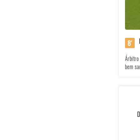
8'
Árbitro
bem sa
D