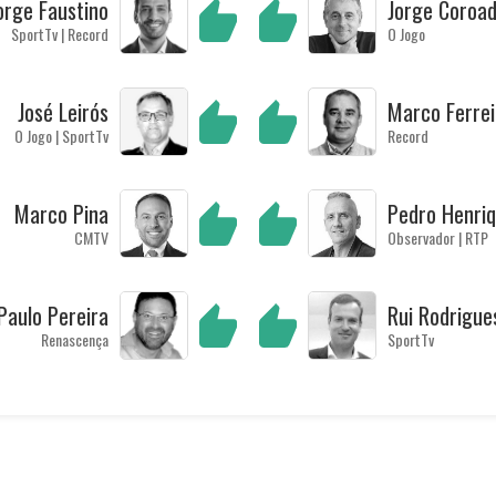
orge Faustino
Jorge Coroa
SportTv | Record
O Jogo
José Leirós
Marco Ferrei
O Jogo | SportTv
Record
Marco Pina
Pedro Henri
CMTV
Observador | RTP
Paulo Pereira
Rui Rodrigue
Renascença
SportTv