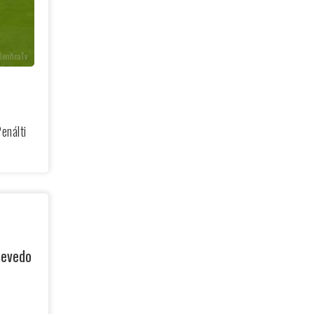
BenficaTv
enálti
zevedo