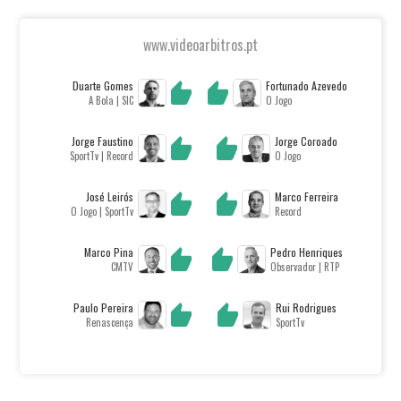
www.videoarbitros.pt
Duarte Gomes
Fortunado Azevedo
A Bola | SIC
O Jogo
Jorge Faustino
Jorge Coroado
SportTv | Record
O Jogo
José Leirós
Marco Ferreira
O Jogo | SportTv
Record
Marco Pina
Pedro Henriques
CMTV
Observador | RTP
Paulo Pereira
Rui Rodrigues
Renascença
SportTv