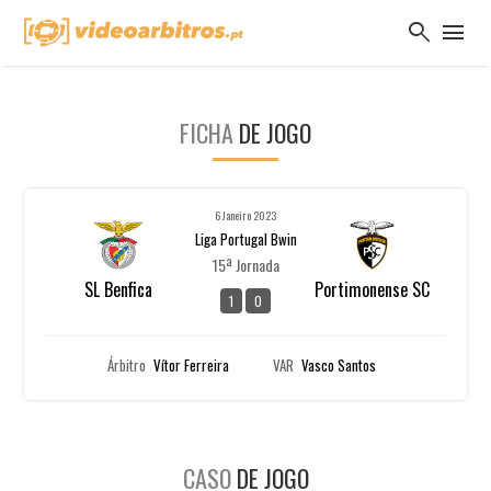
search
menu
FICHA
DE JOGO
6 Janeiro 2023
Liga Portugal Bwin
15ª Jornada
SL Benfica
Portimonense SC
1
0
Árbitro
Vítor Ferreira
VAR
Vasco Santos
CASO
DE JOGO