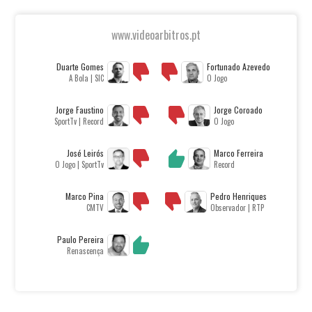
www.videoarbitros.pt
Duarte Gomes
Fortunado Azevedo
A Bola | SIC
O Jogo
Jorge Faustino
Jorge Coroado
SportTv | Record
O Jogo
José Leirós
Marco Ferreira
O Jogo | SportTv
Record
Marco Pina
Pedro Henriques
CMTV
Observador | RTP
Paulo Pereira
Renascença