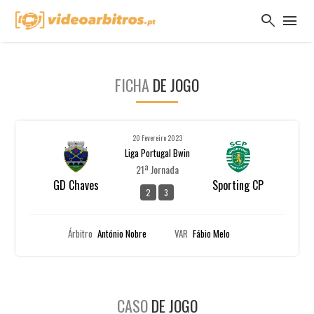
search
menu
FICHA
DE JOGO
20 Fevereiro 2023
Liga Portugal Bwin
21ª Jornada
GD Chaves
Sporting CP
2
3
Árbitro
António Nobre
VAR
Fábio Melo
CASO
DE JOGO