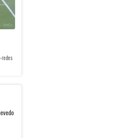
| SportTv
a-redes
zevedo