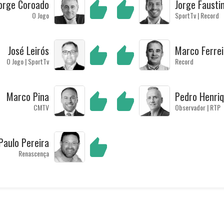
orge Coroado
Jorge Fausti
O Jogo
SportTv | Record
José Leirós
Marco Ferrei
O Jogo | SportTv
Record
Marco Pina
Pedro Henri
CMTV
Observador | RTP
Paulo Pereira
Renascença