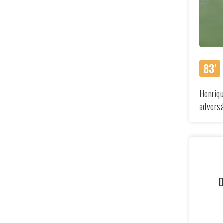
83'
Henriqu
adversá
D