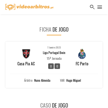
search
menu
FICHA
DE JOGO
7 Janeiro 2023
Liga Portugal Bwin
15ª Jornada
Casa Pia AC
FC Porto
0
0
Árbitro
Nuno Almeida
VAR
Hugo Miguel
CASO
DE JOGO