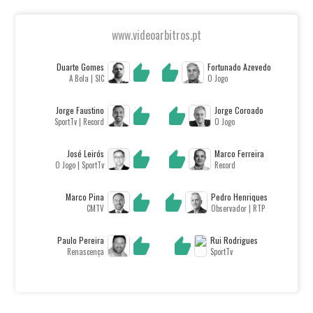
www.videoarbitros.pt
Duarte Gomes
Fortunado Azevedo
A Bola | SIC
O Jogo
Jorge Faustino
Jorge Coroado
SportTv | Record
O Jogo
José Leirós
Marco Ferreira
O Jogo | SportTv
Record
Marco Pina
Pedro Henriques
CMTV
Observador | RTP
Paulo Pereira
Rui Rodrigues
Renascença
SportTv