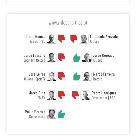
www.videoarbitros.pt
Duarte Gomes
Fortunado Azevedo
A Bola | SIC
O Jogo
Jorge Faustino
Jorge Coroado
SportTv | Record
O Jogo
José Leirós
Marco Ferreira
O Jogo | SportTv
Record
Marco Pina
Pedro Henriques
CMTV
Observador | RTP
Paulo Pereira
Renascença