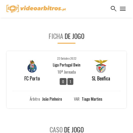
search
menu
FICHA
DE JOGO
22 Outubro 2022
Liga Portugal Bwin
10ª Jornada
FC Porto
SL Benfica
0
1
Árbitro
João Pinheiro
VAR
Tiago Martins
CASO
DE JOGO