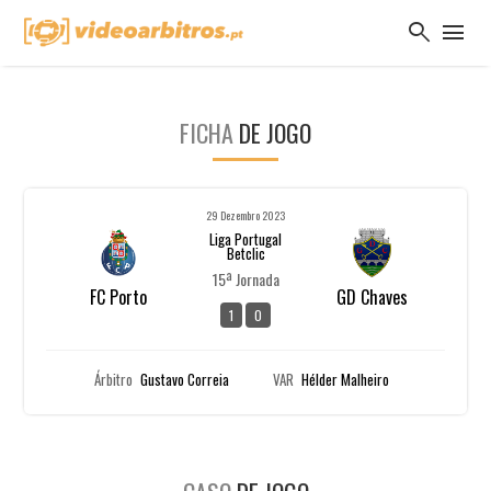
search
menu
FICHA
DE JOGO
29 Dezembro 2023
Liga Portugal
Betclic
15ª Jornada
FC Porto
GD Chaves
1
0
Árbitro
Gustavo Correia
VAR
Hélder Malheiro