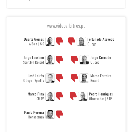
www.videoarbitros.pt
Duarte Gomes
Fortunado Azevedo
A Bola | SIC
O Jogo
Jorge Faustino
Jorge Coroado
SportTv | Record
O Jogo
José Leirós
Marco Ferreira
O Jogo | SportTv
Record
Marco Pina
Pedro Henriques
CMTV
Observador | RTP
Paulo Pereira
Renascença