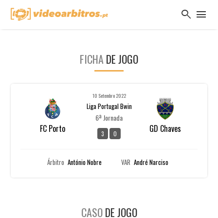
search
menu
FICHA
DE JOGO
10 Setembro 2022
Liga Portugal Bwin
6ª Jornada
FC Porto
GD Chaves
3
0
Árbitro
António Nobre
VAR
André Narciso
CASO
DE JOGO