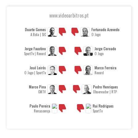
www.videoarbitros.pt
Duarte Gomes
Fortunado Azevedo
A Bola | SIC
O Jogo
Jorge Faustino
Jorge Coroado
SportTv | Record
O Jogo
José Leirós
Marco Ferreira
O Jogo | SportTv
Record
Marco Pina
Pedro Henriques
CMTV
Observador | RTP
Paulo Pereira
Rui Rodrigues
Renascença
SportTv