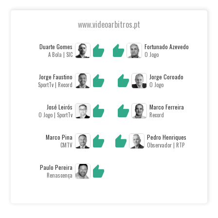
www.videoarbitros.pt
Duarte Gomes
Fortunado Azevedo
A Bola | SIC
O Jogo
Jorge Faustino
Jorge Coroado
SportTv | Record
O Jogo
José Leirós
Marco Ferreira
O Jogo | SportTv
Record
Marco Pina
Pedro Henriques
CMTV
Observador | RTP
Paulo Pereira
Renascença