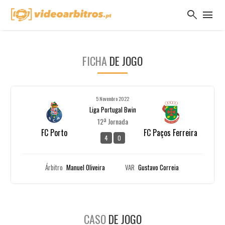
search
menu
FICHA
DE JOGO
5 Novembro 2022
Liga Portugal Bwin
12ª Jornada
FC Porto
FC Paços Ferreira
4
0
Árbitro
Manuel Oliveira
VAR
Gustavo Correia
CASO
DE JOGO