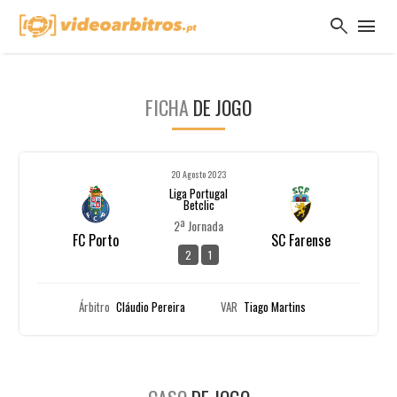
search
menu
FICHA
DE JOGO
20 Agosto 2023
Liga Portugal
Betclic
2ª Jornada
FC Porto
SC Farense
2
1
Árbitro
Cláudio Pereira
VAR
Tiago Martins