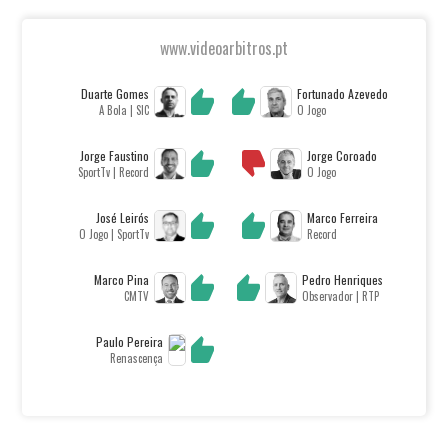
www.videoarbitros.pt
Duarte Gomes
Fortunado Azevedo
A Bola | SIC
O Jogo
Jorge Faustino
Jorge Coroado
SportTv | Record
O Jogo
José Leirós
Marco Ferreira
O Jogo | SportTv
Record
Marco Pina
Pedro Henriques
CMTV
Observador | RTP
Paulo Pereira
Renascença