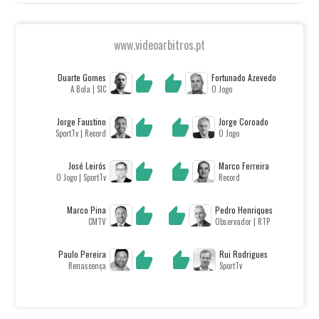
www.videoarbitros.pt
Duarte Gomes
Fortunado Azevedo
A Bola | SIC
O Jogo
Jorge Faustino
Jorge Coroado
SportTv | Record
O Jogo
José Leirós
Marco Ferreira
O Jogo | SportTv
Record
Marco Pina
Pedro Henriques
CMTV
Observador | RTP
Paulo Pereira
Rui Rodrigues
Renascença
SportTv