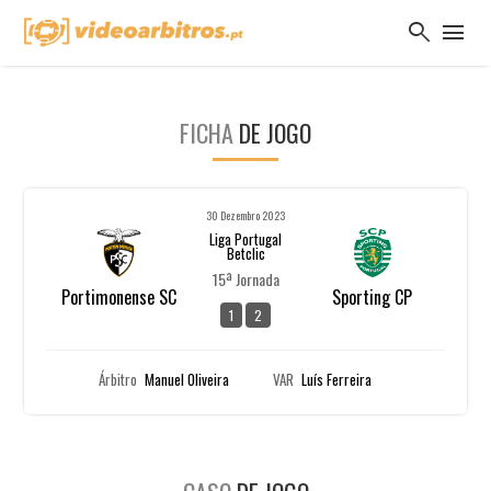
search
menu
FICHA
DE JOGO
30 Dezembro 2023
Liga Portugal
Betclic
15ª Jornada
Portimonense SC
Sporting CP
1
2
Árbitro
Manuel Oliveira
VAR
Luís Ferreira